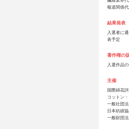
繊維業界代
報道関係代
結果発表
入選者に通
表予定
著作権の
入選作品の
主催
国際綿花評
コットン・
一般社団法
日本紡績協
一般財団法