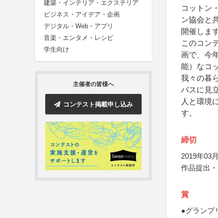
建築・インテリア・エクステリア
コットン
ビジネス・アイデア・企画
ン協会と共
デジタル・Web・アプリ
開催しま
音楽・エンタメ・レシピ
このコン
学生向け
画で、今
能）なコ
我々の暮
主催者の皆様へ
バスに見
人と環境
コンテスト掲載申し込み
す。
締切
2019年03月
作品提出・
賞
●グランプ