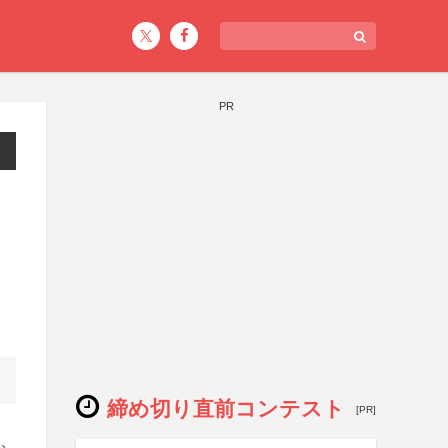
PR
ト
締め切り直前コンテスト
[PR]
会、