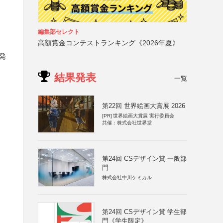
編集部セレクト
高額賞金コンテストランキング《2026年夏》
発
結果発表
一覧
第22回 世界絵画大賞展 2026
[PR]
世界絵画大賞展 実行委員会
共催：株式会社世界堂
第24回 CSデザイン賞 一般部
門
株式会社中川ケミカル
第24回 CSデザイン賞 学生部
門《学生限定》