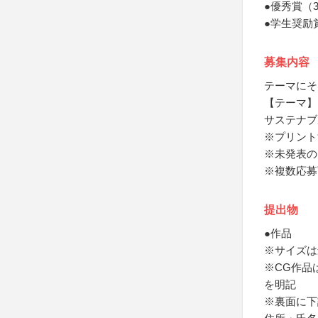
●優秀賞（
●学生奨励
募集内容
テーマにそ
【テーマ】
サステナブ
※プリント
※未発表の
※複数応募
提出物
●作品
※サイズは
※CG作品
を明記
※裏面に下