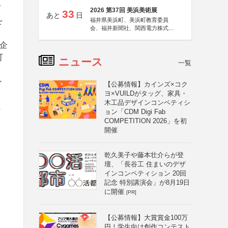
イ
2026 第37回 美浜美術展
33
あと
日
を
福井県美浜町、美浜町教育委員
会、福井新聞社、関西電力株式会
社
企
可
ニュース
一覧
ン
【公募情報】カインズ×コク
ヨ×VUILDがタッグ、家具・
木工品デザインコンペティシ
ま
ョン「CDM Digi Fab
COMPETITION 2026」を初
開催
乾久美子や藤本壮介らが登
壇、「長谷工 住まいのデザ
インコンペティション 20回
記念 特別講演会」が8月19日
に開催
[PR]
【公募情報】大賞賞金100万
円！学生向け創作コンテスト