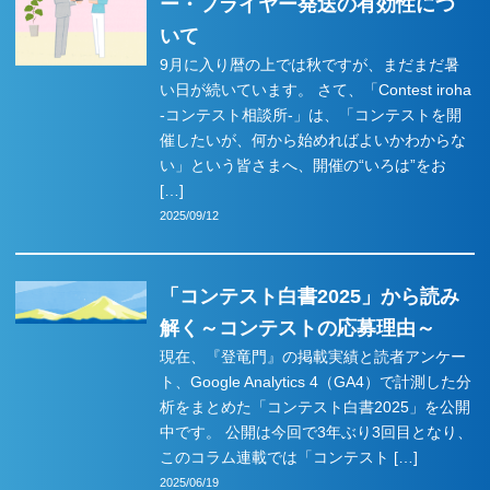
ー・フライヤー発送の有効性につ
データで見るコンテスト
いて
9月に入り暦の上では秋ですが、まだまだ暑
い日が続いています。 さて、「Contest iroha
コンテスト実務：作り方
-コンテスト相談所-」は、「コンテストを開
催したいが、何から始めればよいかわからな
い」という皆さまへ、開催の“いろは”をお
[…]
2025/09/12
権利について
「コンテスト白書2025」から読み
費用について
解く～コンテストの応募理由～
現在、『登竜門』の掲載実績と読者アンケー
ト、Google Analytics 4（GA4）で計測した分
析をまとめた「コンテスト白書2025」を公開
連載
中です。 公開は今回で3年ぶり3回目となり、
このコラム連載では「コンテスト […]
2025/06/19