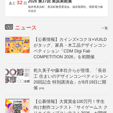
2026 第37回 美浜美術展
32
あと
日
福井県美浜町、美浜町教育委員会、福井新聞社、関西電力株
式会社
ニュース
一覧
【公募情報】カインズ×コクヨ×VUILD
がタッグ、家具・木工品デザインコン
ペティション「CDM Digi Fab
COMPETITION 2026」を初開催
乾久美子や藤本壮介らが登壇、「長谷
工 住まいのデザインコンペティション
20回記念 特別講演会」が8月19日に開
催
[PR]
【公募情報】大賞賞金100万円！学生
向け創作コンテスト「サイゲームス ク