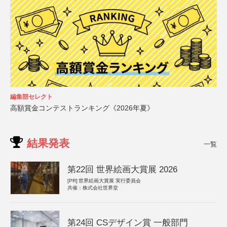
編集部セレクト
高額賞金コンテストランキング《2026年夏》
結果発表
一覧
第22回 世界絵画大賞展 2026
[PR]
世界絵画大賞展 実行委員会
共催：株式会社世界堂
第24回 CSデザイン賞 一般部門