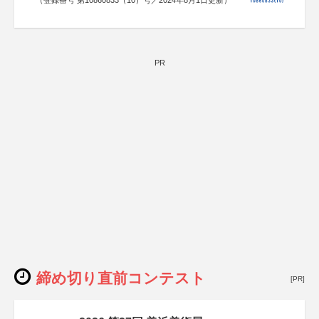
PR
締め切り直前コンテスト
[PR]