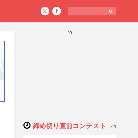
PR
締め切り直前コンテスト
[PR]