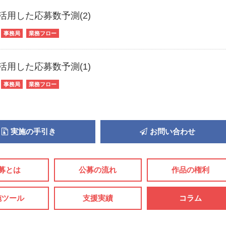
活用した応募数予測(2)
事務局
業務フロー
活用した応募数予測(1)
事務局
業務フロー
実施の手引き
お問い合わせ
募とは
公募の流れ
作品の権利
施ツール
支援実績
コラム