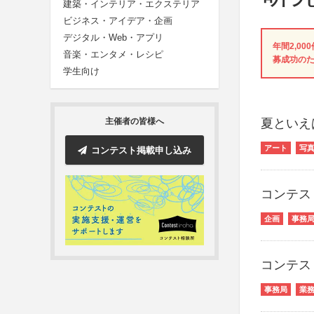
建築・インテリア・エクステリア
ビジネス・アイデア・企画
デジタル・Web・アプリ
年間2,0
音楽・エンタメ・レシピ
募成功の
学生向け
夏といえ
主催者の皆様へ
アート
写
コンテスト掲載申し込み
コンテス
企画
事務
コンテス
事務局
業