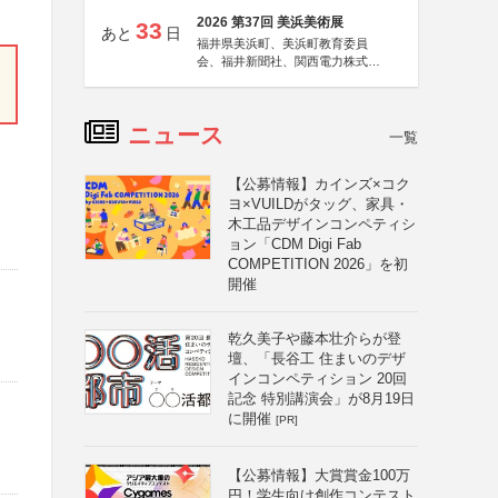
2026 第37回 美浜美術展
33
あと
日
福井県美浜町、美浜町教育委員
会、福井新聞社、関西電力株式会
社
ニュース
一覧
【公募情報】カインズ×コク
ヨ×VUILDがタッグ、家具・
木工品デザインコンペティシ
ョン「CDM Digi Fab
COMPETITION 2026」を初
開催
乾久美子や藤本壮介らが登
壇、「長谷工 住まいのデザ
インコンペティション 20回
記念 特別講演会」が8月19日
に開催
[PR]
【公募情報】大賞賞金100万
円！学生向け創作コンテスト