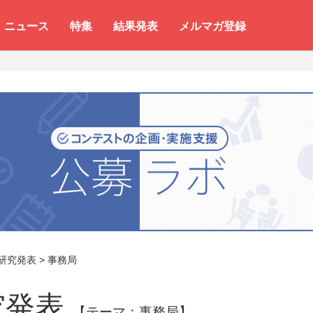
ニュース
特集
結果発表
メルマガ登録
研究発表
>
事務局
究発表
【テーマ：事務局】