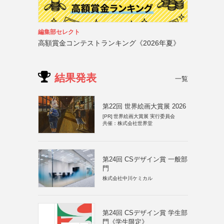
編集部セレクト
高額賞金コンテストランキング《2026年夏》
結果発表
一覧
第22回 世界絵画大賞展 2026
[PR]
世界絵画大賞展 実行委員会
共催：株式会社世界堂
第24回 CSデザイン賞 一般部
門
株式会社中川ケミカル
第24回 CSデザイン賞 学生部
門《学生限定》