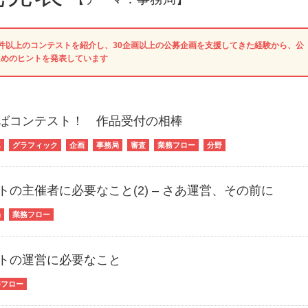
00件以上のコンテストを紹介し、30企画以上の公募企画を支援してきた経験から、公
ためのヒントを発表しています
ばコンテスト！ 作品受付の相棒
真
グラフィック
企画
事務局
審査
業務フロー
分野
トの主催者に必要なこと(2) – さあ運営、その前に
局
業務フロー
トの運営に必要なこと
務フロー