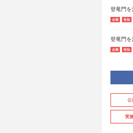
登竜門を
企画
告知
登竜門を
企画
告知
公
実