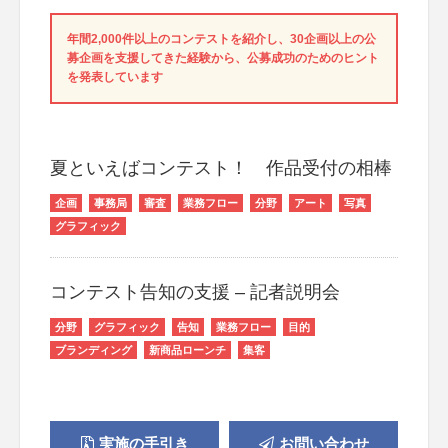
年間2,000件以上のコンテストを紹介し、30企画以上の公
募企画を支援してきた経験から、公募成功のためのヒント
を発表しています
夏といえばコンテスト！ 作品受付の相棒
企画
事務局
審査
業務フロー
分野
アート
写真
グラフィック
コンテスト告知の支援 – 記者説明会
分野
グラフィック
告知
業務フロー
目的
ブランディング
新商品ローンチ
集客
実施の手引き
お問い合わせ