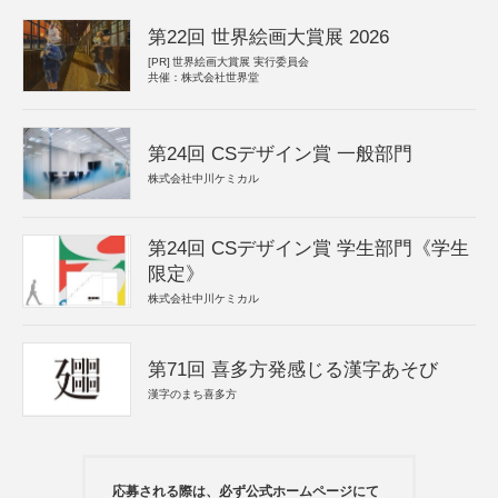
第22回 世界絵画大賞展 2026
[PR]
世界絵画大賞展 実行委員会
共催：株式会社世界堂
第24回 CSデザイン賞 一般部門
株式会社中川ケミカル
第24回 CSデザイン賞 学生部門《学生
限定》
株式会社中川ケミカル
第71回 喜多方発感じる漢字あそび
漢字のまち喜多方
応募される際は、必ず公式ホームページにて