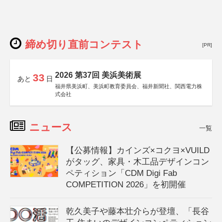
締め切り直前コンテスト
[PR]
2026 第37回 美浜美術展
33
あと
日
福井県美浜町、美浜町教育委員会、福井新聞社、関西電力株
式会社
ニュース
一覧
【公募情報】カインズ×コクヨ×VUILD
がタッグ、家具・木工品デザインコン
ペティション「CDM Digi Fab
COMPETITION 2026」を初開催
乾久美子や藤本壮介らが登壇、「長谷