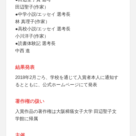
田辺聖子(作家）
●中学小説/エッセイ 選考長
林 真理子(作家）
●高校小説/エッセイ 選考長
小川洋子(作家）
●読書体験記 選考長
中西 進
結果発表
2018年2月ごろ、学校を通じて入賞者本人に通知す
るとともに、公式ホームページにて発表
著作権の扱い
入賞作品の著作権は大阪樟蔭女子大学 田辺聖子文
学館に帰属
主催