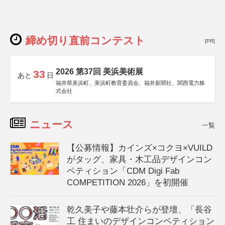
締め切り直前コンテスト
[PR]
2026 第37回 美浜美術展
33
あと
日
福井県美浜町、美浜町教育委員会、福井新聞社、関西電力株
式会社
ニュース
一覧
【公募情報】カインズ×コクヨ×VUILD
がタッグ、家具・木工品デザインコン
ペティション「CDM Digi Fab
COMPETITION 2026」を初開催
乾久美子や藤本壮介らが登壇、「長谷
工 住まいのデザインコンペティション