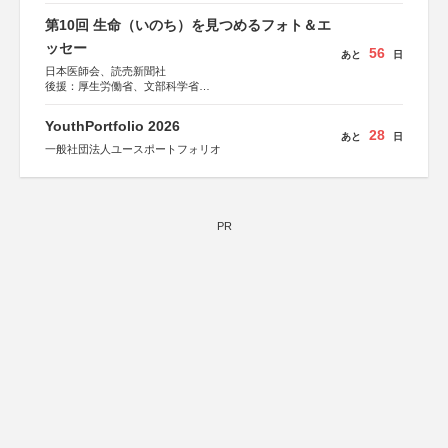
第10回 生命（いのち）を見つめるフォト＆エ
ッセー
56
あと
日
日本医師会、読売新聞社
後援：厚生労働省、文部科学省
協賛：東京海上日動火災保険株式会社、東京海上日動あん
しん生命保険株式会社
YouthPortfolio 2026
28
あと
日
一般社団法人ユースポートフォリオ
PR