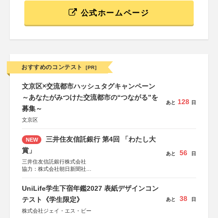
公式ホームページ
おすすめのコンテスト
[PR]
文京区×交流都市ハッシュタグキャンペーン
～あなたがみつけた交流都市の“つながる”を
128
あと
日
募集～
文京区
三井住友信託銀行 第4回 「わたし大
NEW
賞」
56
あと
日
三井住友信託銀行株式会社
協力：株式会社朝日新聞社
後援：日本郵便株式会社
UniLife学生下宿年鑑2027 表紙デザインコン
38
テスト《学生限定》
あと
日
株式会社ジェイ・エス・ビー