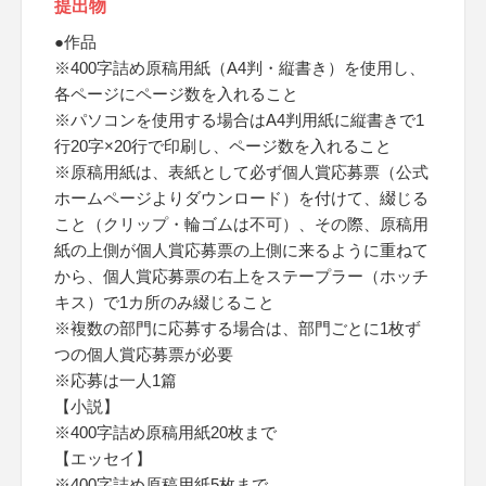
提出物
●作品
※400字詰め原稿用紙（A4判・縦書き）を使用し、
各ページにページ数を入れること
※パソコンを使用する場合はA4判用紙に縦書きで1
行20字×20行で印刷し、ページ数を入れること
※原稿用紙は、表紙として必ず個人賞応募票（公式
ホームページよりダウンロード）を付けて、綴じる
こと（クリップ・輪ゴムは不可）、その際、原稿用
紙の上側が個人賞応募票の上側に来るように重ねて
から、個人賞応募票の右上をステープラー（ホッチ
キス）で1カ所のみ綴じること
※複数の部門に応募する場合は、部門ごとに1枚ず
つの個人賞応募票が必要
※応募は一人1篇
【小説】
※400字詰め原稿用紙20枚まで
【エッセイ】
※400字詰め原稿用紙5枚まで