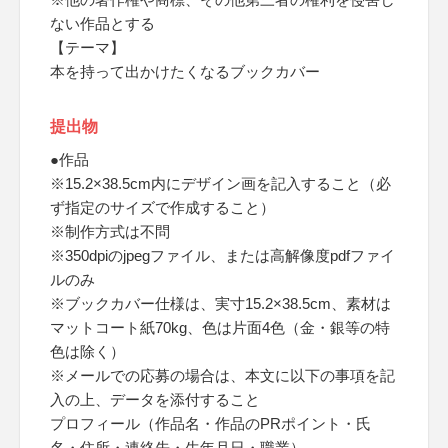
ない作品とする
【テーマ】
本を持って出かけたくなるブックカバー
提出物
●作品
※15.2×38.5cm内にデザイン画を記入すること（必
ず指定のサイズで作成すること）
※制作方式は不問
※350dpiのjpegファイル、または高解像度pdfファイ
ルのみ
※ブックカバー仕様は、実寸15.2×38.5cm、素材は
マットコート紙70kg、色は片面4色（金・銀等の特
色は除く）
※メールでの応募の場合は、本文に以下の事項を記
入の上、データを添付すること
プロフィール（作品名・作品のPRポイント・氏
名・住所・連絡先・生年月日・職業）