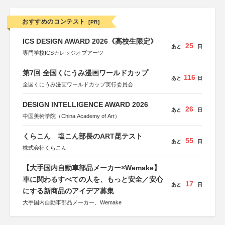
おすすめのコンテスト
[PR]
ICS DESIGN AWARD 2026《高校生限定》
25
あと
日
専門学校ICSカレッジオブアーツ
第7回 全国くにうみ漫画ワールドカップ
116
あと
日
全国くにうみ漫画ワールドカップ実行委員会
DESIGN INTELLIGENCE AWARD 2026
26
あと
日
中国美術学院（China Academy of Art）
くらこん 塩こん部長のART昆テスト
55
あと
日
株式会社くらこん
【大手国内自動車部品メーカー×Wemake】
車に関わるすべての人を、もっと安全／安心
17
あと
日
にする新商品のアイデア募集
大手国内自動車部品メーカー、Wemake