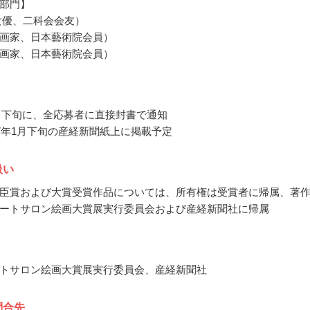
部門】
女優、二科会会友）
画家、日本藝術院会員）
画家、日本藝術院会員）
12月下旬に、全応募者に直接封書で通知
17年1月下旬の産経新聞紙上に掲載予定
扱い
臣賞および大賞受賞作品については、所有権は受賞者に帰属、著
ートサロン絵画大賞展実行委員会および産経新聞社に帰属
トサロン絵画大賞展実行委員会、産経新聞社
問合先