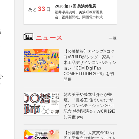
2026 第37回 美浜美術展
33
あと
日
福井県美浜町、美浜町教育委員
会、福井新聞社、関西電力株式会
社
高
ニュース
一覧
待
【公募情報】カインズ×コク
ヨ×VUILDがタッグ、家具・
木工品デザインコンペティシ
ョン「CDM Digi Fab
COMPETITION 2026」を初
小
開催
待
乾久美子や藤本壮介らが登
壇、「長谷工 住まいのデザ
、
インコンペティション 20回
記念 特別講演会」が8月19日
に開催
[PR]
【公募情報】大賞賞金100万
円！学生向け創作コンテスト