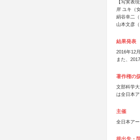
【写実表現
岸 ユキ（
絹谷幸二（
山本文彦（
結果発表
2016年
また、20
著作権の
文部科学大
は全日本ア
主催
全日本アー
提出先・