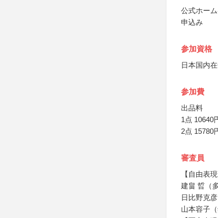
公式ホーム
申込み
参加資格
日本国内在
参加費
出品料
1点 10640
2点 15780
審査員
【自由表現
建畠 晢（
日比野克彦
山本容子（