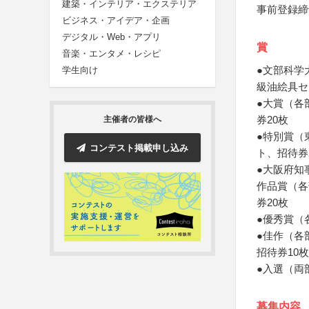
建築・インテリア・エクステリア
事前登録締
ビジネス・アイデア・企画
デジタル・Web・アプリ
賞
音楽・エンタメ・レシピ
●文部科学
学生向け
級油絵具セ
●大賞（各
券20枚
主催者の皆様へ
●特別賞（
コンテスト掲載申し込み
ト、招待券
●大阪府知
作品賞（各
券20枚
●優秀賞（
●佳作（各
招待券10枚
●入選（両
募集内容