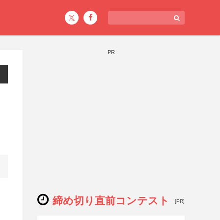
PR
締め切り直前コンテスト
[PR]