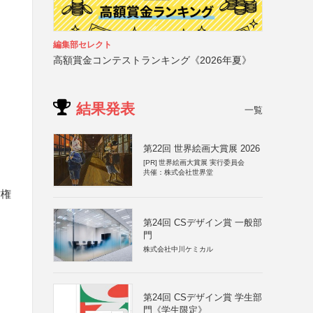
編集部セレクト
高額賞金コンテストランキング《2026年夏》
結果発表
一覧
第22回 世界絵画大賞展 2026
[PR]
世界絵画大賞展 実行委員会
共催：株式会社世界堂
作権
第24回 CSデザイン賞 一般部
門
株式会社中川ケミカル
第24回 CSデザイン賞 学生部
門《学生限定》