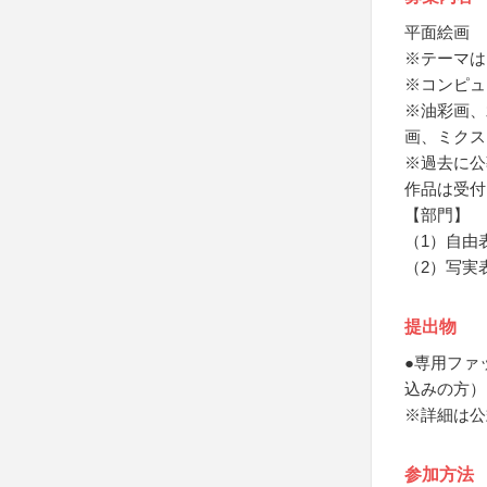
平面絵画
※テーマは
※コンピュ
※油彩画、
画、ミクス
※過去に公
作品は受付
【部門】
（1）自由
（2）写実
提出物
●専用ファ
込みの方）
※詳細は公
参加方法