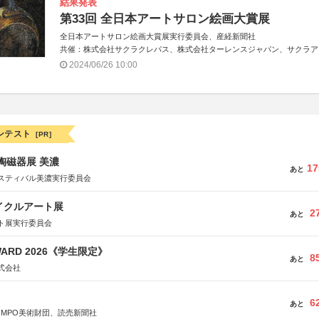
結果発表
第33回 全日本アートサロン絵画大賞展
全日本アートサロン絵画大賞展実行委員会、産経新聞社
共催：株式会社サクラクレパス、株式会社ターレンスジャパン、サクラア
トサロン、株式会社アムス
2024/06/26 10:00
ンテスト
[PR]
際陶磁器展 美濃
17
あと
スティバル美濃実行委員会
イクルアート展
2
あと
ト展実行委員会
WARD 2026《学生限定》
8
あと
式会社
6
あと
OMPO美術財団、読売新聞社