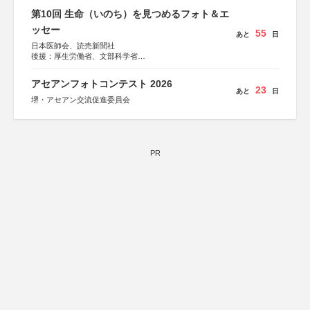
第10回 生命（いのち）を見つめるフォト＆エ
ッセー
55
あと
日
日本医師会、読売新聞社
後援：厚生労働省、文部科学省
協賛：東京海上日動火災保険株式会社、東京海上日動あん
しん生命保険株式会社
アセアンフォトコンテスト 2026
23
あと
日
堺・アセアン交流促進委員会
PR