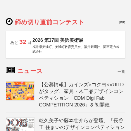
締め切り直前コンテスト
[PR]
2026 第37回 美浜美術展
32
あと
日
福井県美浜町、美浜町教育委員会、福井新聞社、関西電力株
式会社
ニュース
一覧
【公募情報】カインズ×コクヨ×VUILD
がタッグ、家具・木工品デザインコン
ペティション「CDM Digi Fab
COMPETITION 2026」を初開催
乾久美子や藤本壮介らが登壇、「長谷
工 住まいのデザインコンペティション