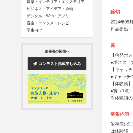
建築・インテリア・エクステリア
ビジネス・アイデア・企画
締切
デジタル・Web・アプリ
2024年08月
音楽・エンタメ・レシピ
作品提出・
学生向け
賞
主催者の皆様へ
【啓発ポス
●ポスター
コンテスト掲載申し込み
【キャッチ
●キャッチ
【体験談】
●賞（1点
※体験談の
募集内容
依存症の理
は体験談