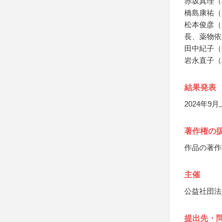
赤坂真理（
橋島康祐（ク
松本俊彦（
長、薬物依
田中紀子（
岩永直子（Add
結果発表
2024年9
著作権の
作品の著作
主催
公益社団法
提出先・