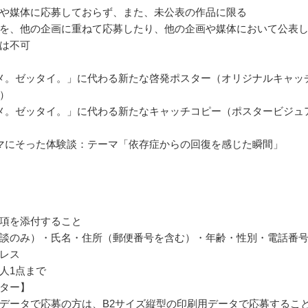
や媒体に応募しておらず、また、未公表の作品に限る
を、他の企画に重ねて応募したり、他の企画や媒体において公表
は不可
メ。ゼッタイ。」に代わる新たな啓発ポスター（オリジナルキャッ
）
メ。ゼッタイ。」に代わる新たなキャッチコピー（ポスタービジュ
マにそった体験談：テーマ「依存症からの回復を感じた瞬間」
項を添付すること
談のみ）・氏名・住所（郵便番号を含む）・年齢・性別・電話番
レス
人1点まで
ター】
データで応募の方は、B2サイズ縦型の印刷用データで応募するこ