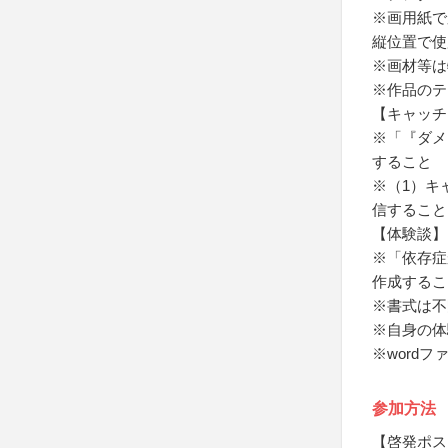
※画用紙で
縦位置で使
※画材等は
※作品のテ
【キャッチ
※「『ダメ
すること
※（1）キ
信すること
【体験談】
※「依存症
作成するこ
※書式は不
※自身の体
※word
参加方法
【啓発ポス