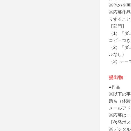
※他の企画
※応募作品
りすること
【部門】
（1）「ダ
コピーつき
（2）「ダ
ルなし）
（3）テー
提出物
●作品
※以下の事
題名（体験
メールアド
※応募は一
【啓発ポス
※デジタル