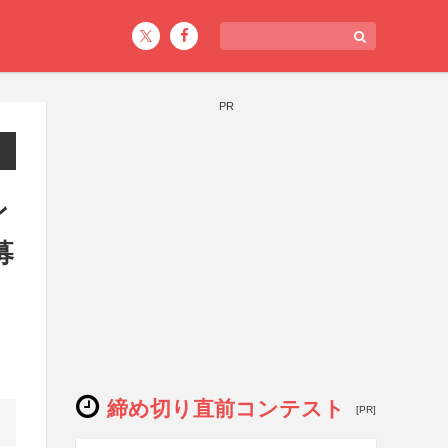
PR
ン
募
締め切り直前コンテスト
[PR]