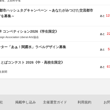
働省、文部科学省
流都市ハッシュタグキャンペーン ～あなたがみつけた交流都市
12
”を募集～
あと
大学 コンペティション2026《学生限定》
2
あと
Association Liberal Arts協会
ーター「あぁ！関露水」ラベルデザイン募集
5
あと
とばコンテスト 2026《中・高校生限定》
6
あと
生新聞
社
掲載申し込み
主催運営ガイド
利用規約
お