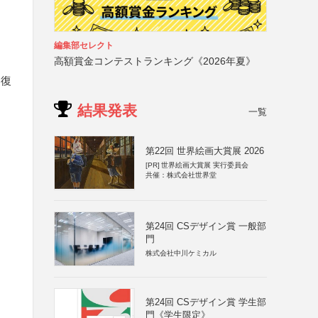
編集部セレクト
高額賞金コンテストランキング《2026年夏》
回復
結果発表
一覧
第22回 世界絵画大賞展 2026
[PR]
世界絵画大賞展 実行委員会
共催：株式会社世界堂
第24回 CSデザイン賞 一般部
門
株式会社中川ケミカル
第24回 CSデザイン賞 学生部
門《学生限定》