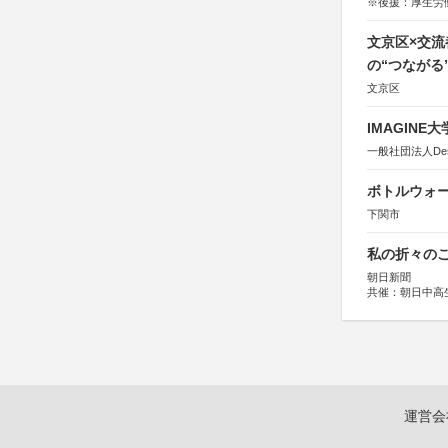
※後援：厚生労
文京区×交
の“つながる
文京区
IMAGINE
一般社団法人Design 
ボトルウォ
下関市
私の折々のこ
朝日新聞
共催：朝日中高
運営会