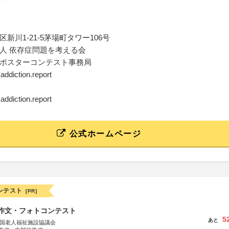
新川1-21-5茅場町タワー106号
人 依存症問題を考える会
ポスターコンテスト事務局
addiction.report
addiction.report
公式ホームページ
ンテスト
[PR]
護作文・フォトコンテスト
5
あと
全国老人福祉施設協議会