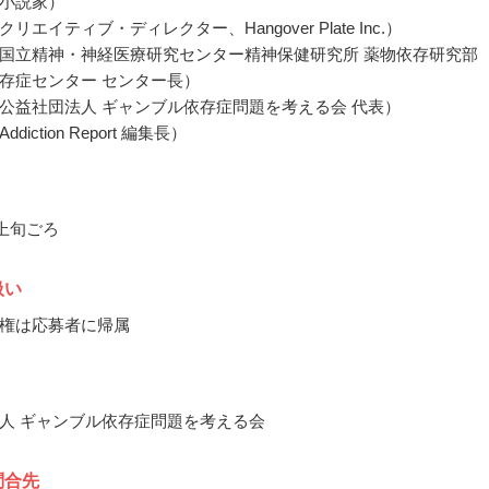
小説家）
リエイティブ・ディレクター、Hangover Plate Inc.）
国立精神・神経医療研究センター精神保健研究所 薬物依存研究部
存症センター センター長）
公益社団法人 ギャンブル依存症問題を考える会 代表）
iction Report 編集長）
月上旬ごろ
扱い
権は応募者に帰属
人 ギャンブル依存症問題を考える会
問合先