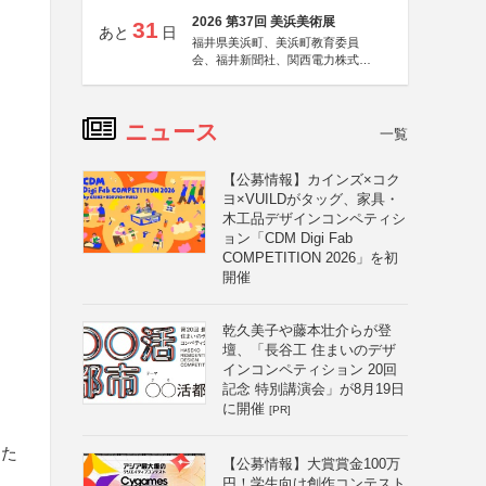
2026 第37回 美浜美術展
31
あと
日
福井県美浜町、美浜町教育委員
会、福井新聞社、関西電力株式会
社
ニュース
一覧
【公募情報】カインズ×コク
ヨ×VUILDがタッグ、家具・
木工品デザインコンペティシ
ョン「CDM Digi Fab
COMPETITION 2026」を初
開催
乾久美子や藤本壮介らが登
壇、「長谷工 住まいのデザ
インコンペティション 20回
記念 特別講演会」が8月19日
に開催
[PR]
また
【公募情報】大賞賞金100万
円！学生向け創作コンテスト