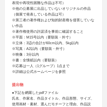
表現や再現性困難な作品は不可）
※他の公募展に出品していないオリジナルの作品
（個展で発表している作品は可）
※第三者の著作権および知的財産権を侵害していな
い作品
※著作権使用の許諾済を事前に確認すること
※平面：M15号以内（要額装・外寸）
※立体：3辺の合計が60cm以内、5kg以内
※写真：A2以内（要額装・外寸）
※映像：3分以内
※書：全懐紙以内（要額装）
※応募は一人（1グループ）1点まで
※詳細は公式ホームページを参照
提出物
●下記を網羅したpdfファイル
氏名、作家名、作品タイトル、作品形態、サイズ、
使用画材・素材、選んだモチーフと理由、作品説