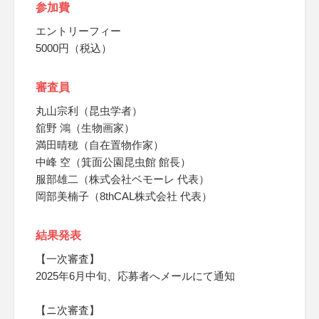
参加費
エントリーフィー
5000円（税込）
審査員
丸山宗利（昆虫学者）
舘野 鴻（生物画家）
満田晴穂（自在置物作家）
中峰 空（箕面公園昆虫館 館長）
服部雄二（株式会社ベモーレ 代表）
岡部美楠子（8thCAL株式会社 代表）
結果発表
【一次審査】
2025年6月中旬、応募者へメールにて通知
【ニ次審査】