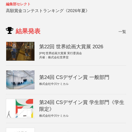
編集部セレクト
高額賞金コンテストランキング《2026年夏》
結果発表
一覧
第22回 世界絵画大賞展 2026
[PR]
世界絵画大賞展 実行委員会
共催：株式会社世界堂
第24回 CSデザイン賞 一般部門
株式会社中川ケミカル
第24回 CSデザイン賞 学生部門《学生
限定》
株式会社中川ケミカル