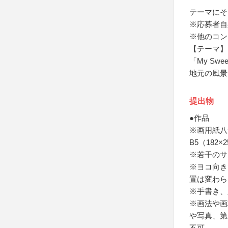
テーマにそ
※応募者自
※他のコン
【テーマ】
「My Swe
地元の風景
提出物
●作品
※画用紙八つ
B5（182
※若干のサ
※ヨコ向き
置は変わら
※手書き、
※画法や画
や写真、第
不可