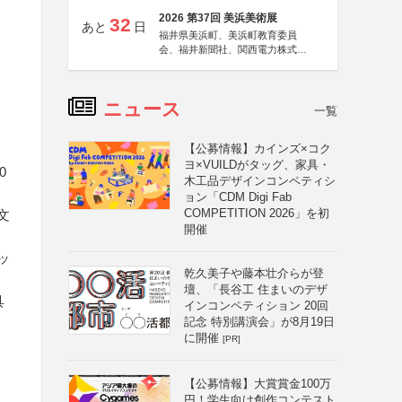
2026 第37回 美浜美術展
32
あと
日
福井県美浜町、美浜町教育委員
会、福井新聞社、関西電力株式会
社
ニュース
一覧
ト
【公募情報】カインズ×コク
ヨ×VUILDがタッグ、家具・
0
木工品デザインコンペティシ
ョン「CDM Digi Fab
COMPETITION 2026」を初
文
開催
ッ
乾久美子や藤本壮介らが登
壇、「長谷工 住まいのデザ
具
インコンペティション 20回
記念 特別講演会」が8月19日
に開催
[PR]
【公募情報】大賞賞金100万
円！学生向け創作コンテスト