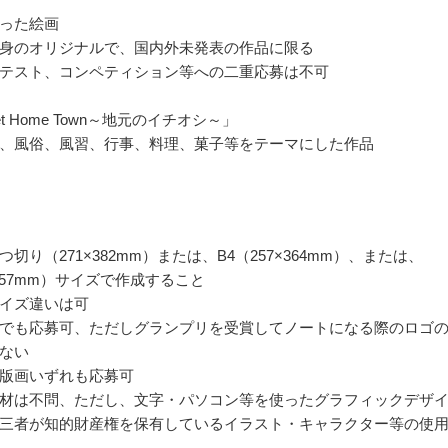
った絵画
身のオリジナルで、国内外未発表の作品に限る
テスト、コンペティション等への二重応募は不可
et Home Town～地元のイチオシ～」
、風俗、風習、行事、料理、菓子等をテーマにした作品
切り（271×382mm）または、B4（257×364mm）、または、
×257mm）サイズで作成すること
イズ違いは可
でも応募可、ただしグランプリを受賞してノートになる際のロゴ
ない
版画いずれも応募可
材は不問、ただし、文字・パソコン等を使ったグラフィックデザ
三者が知的財産権を保有しているイラスト・キャラクター等の使