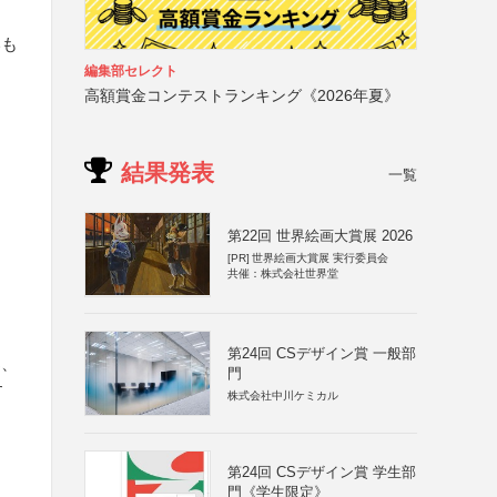
いも
編集部セレクト
高額賞金コンテストランキング《2026年夏》
結果発表
一覧
第22回 世界絵画大賞展 2026
[PR]
世界絵画大賞展 実行委員会
共催：株式会社世界堂
第24回 CSデザイン賞 一般部
案、
門
す
株式会社中川ケミカル
第24回 CSデザイン賞 学生部
門《学生限定》