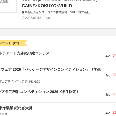
MAGE
CAINZ×KOKUYO×VUILD
株式会社カインズ、コクヨ株式会社、VUILD株式会社
2026/07/13 10:00
ンテスト
[PR]
ルトラアート九谷ぬり絵コンテスト
5
あと
フェア 2026「パッケージデザインコンペティション」《学生
3
あと
富山デザインフェア実行委員会）
プ 住宅設計コンペティション 2026《学生限定》
5
あと
種東海製紙 紙わざ大賞
2
あと
式会社