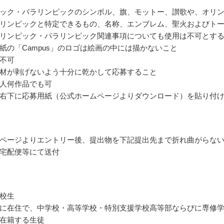
ック・パラリンピックのシンボル、旗、モットー、讃歌や、オリ
リンピックと特定できるもの、名称、エンブレム、聖火およびト
リンピック・パラリンピック関連事項についても使用は不可とす
紙の「Campus」のロゴは絵画の中には描かないこと
不可
材が剥げないよう十分に乾かして応募すること
人何作品でも可
右下に応募用紙（公式ホームページよりダウンロード）を貼り付
ページよりエントリー後、提出物を下記提出先まで折れ曲がらな
宅配便等にて送付
校生
に在住で、中学校・高等学校・特別支援学校高等部ならびに専修
在籍する生徒