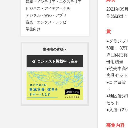
建築・インテリア・エクステリア
ビジネス・アイデア・企画
2021年09月
デジタル・Web・アプリ
作品提出・
音楽・エンタメ・レシピ
学生向け
賞
●グランプ
50冊、3
主催者の皆様へ
※団体応募
コンテスト掲載申し込み
冊を贈呈
●読売中高
房具セット
●コクヨ賞
ト
●地区優秀
セット
●入選（2
募集内容