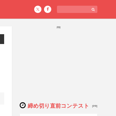
PR
締め切り直前コンテスト
[PR]