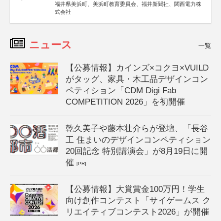
福井県美浜町、美浜町教育委員会、福井新聞社、関西電力株
式会社
ニュース
一覧
【公募情報】カインズ×コクヨ×VUILD
がタッグ、家具・木工品デザインコン
ペティション「CDM Digi Fab
COMPETITION 2026」を初開催
乾久美子や藤本壮介らが登壇、「長谷
工 住まいのデザインコンペティション
20回記念 特別講演会」が8月19日に開
催
[PR]
【公募情報】大賞賞金100万円！学生
向け創作コンテスト「サイゲームス ク
リエイティブコンテスト2026」が開催