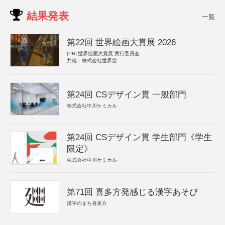
結果発表
一覧
第22回 世界絵画大賞展 2026
[PR]
世界絵画大賞展 実行委員会
共催：株式会社世界堂
第24回 CSデザイン賞 一般部門
株式会社中川ケミカル
第24回 CSデザイン賞 学生部門《学生
限定》
株式会社中川ケミカル
第71回 喜多方発感じる漢字あそび
漢字のまち喜多方