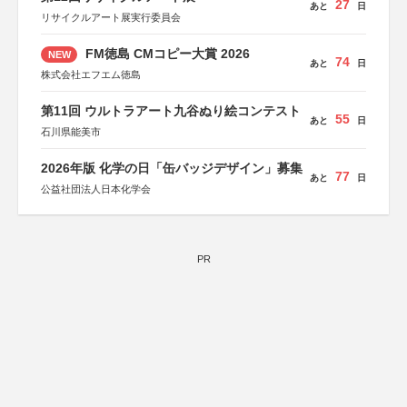
27
あと
日
リサイクルアート展実行委員会
FM徳島 CMコピー大賞 2026
NEW
74
あと
日
株式会社エフエム徳島
第11回 ウルトラアート九谷ぬり絵コンテスト
55
あと
日
石川県能美市
2026年版 化学の日「缶バッジデザイン」募集
77
あと
日
公益社団法人日本化学会
PR