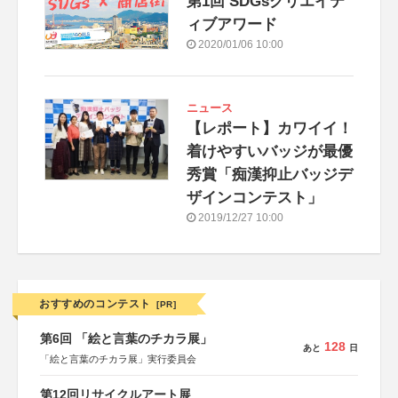
第1回 SDGsクリエイテ
ィブアワード
2020/01/06 10:00
ニュース
【レポート】カワイイ！
着けやすいバッジが最優
秀賞「痴漢抑止バッジデ
ザインコンテスト」
2019/12/27 10:00
おすすめのコンテスト
[PR]
第6回 「絵と言葉のチカラ展」
128
あと
日
「絵と言葉のチカラ展」実行委員会
第12回リサイクルアート展