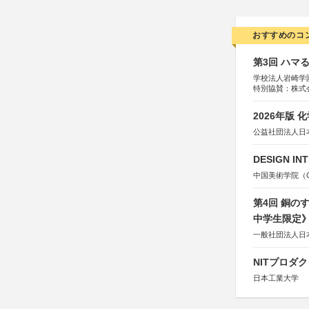
おすすめのコ
第3回 ハマ
学校法人岩崎学
特別協賛：株式
2026年版
公益社団法人日
DESIGN IN
中国美術学院（Chin
第4回 銅の
中学生限定
一般社団法人日
NITプロダ
日本工業大学