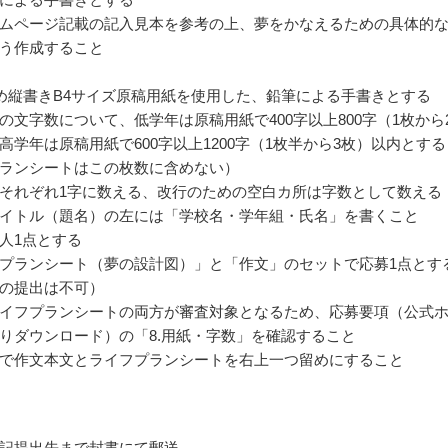
ムページ記載の記入見本を参考の上、夢をかなえるための具体的
う作成すること
詰め縦書きB4サイズ原稿用紙を使用した、鉛筆による手書きとする
の文字数について、低学年は原稿用紙で400字以上800字（1枚から
高学年は原稿用紙で600字以上1200字（1枚半から3枚）以内とする
ランシートはこの枚数に含めない）
それぞれ1字に数える、改行のための空白カ所は字数として数える
イトル（題名）の左には「学校名・学年組・氏名」を書くこと
人1点とする
プランシート（夢の設計図）」と「作文」のセットで応募1点とす
の提出は不可）
イフプランシートの両方が審査対象となるため、応募要項（公式
りダウンロード）の「8.用紙・字数」を確認すること
で作文本文とライフプランシートを右上一つ留めにすること
記提出先まで封書にて郵送