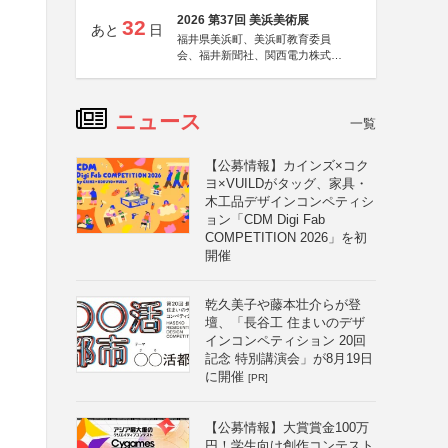
2026 第37回 美浜美術展
32
あと
日
福井県美浜町、美浜町教育委員
会、福井新聞社、関西電力株式会
社
ニュース
一覧
【公募情報】カインズ×コク
ヨ×VUILDがタッグ、家具・
木工品デザインコンペティシ
ョン「CDM Digi Fab
COMPETITION 2026」を初
開催
乾久美子や藤本壮介らが登
壇、「長谷工 住まいのデザ
インコンペティション 20回
記念 特別講演会」が8月19日
に開催
[PR]
【公募情報】大賞賞金100万
円！学生向け創作コンテスト