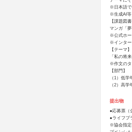
※日本語で
※生成AI
【課題図書
マンガ「夢
※公式ホー
※インター
【テーマ】
「私の将来
※作文のタ
【部門】
（1）低学
（2）高学
提出物
●応募票（
●ライフプ
※協会指定
プペンシル