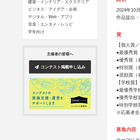
建築・インテリア・エクステリア
ビジネス・アイデア・企画
2024年10月
デジタル・Web・アプリ
作品提出・
音楽・エンタメ・レシピ
学生向け
賞
【個人賞／
●最優秀賞
主催者の皆様へ
●優秀賞（
コンテスト掲載申し込み
●特別賞（
●奨励賞（
【学校賞】
●最優秀学
●優秀学校
●特別学校
※応募者全
募集内容
テーマにそ