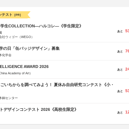
ンテスト
[PR]
る学生COLLECTION―ハルコレ―《学生限定》
5
あと
園
会社ウィゴー（WEGO）
 化学の日「缶バッジデザイン」募集
7
あと
本化学会
TELLIGENCE AWARD 2026
2
あと
a Academy of Art）
すごいちからを調べてみよう！ 夏休み自由研究コンテスト《小・
5
》
あと
本銅センター
クトデザインコンテスト 2026《高校生限定》
1
あと