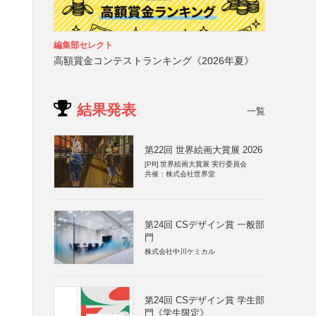
編集部セレクト
高額賞金コンテストランキング《2026年夏》
結果発表
一覧
第22回 世界絵画大賞展 2026
[PR]
世界絵画大賞展 実行委員会
共催：株式会社世界堂
第24回 CSデザイン賞 一般部
門
株式会社中川ケミカル
第24回 CSデザイン賞 学生部
門《学生限定》