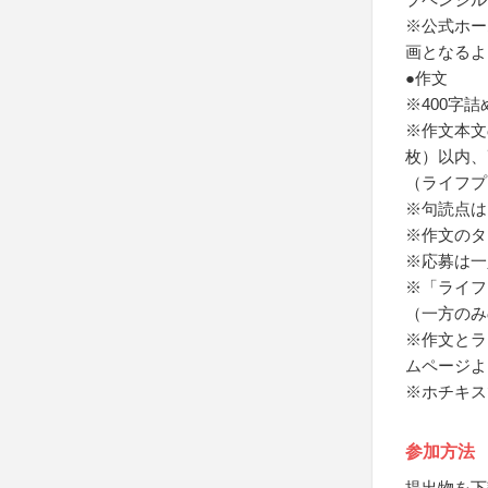
※公式ホー
画となるよ
●作文
※400字
※作文本文
枚）以内、
（ライフプ
※句読点は
※作文のタ
※応募は一
※「ライフ
（一方のみ
※作文とラ
ムページよ
※ホチキス
参加方法
提出物を下