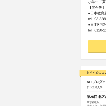
小学生「夢
【問合先】
●日本教育
tel : 03-32
●日本FP
tel : 0120-
おすすめのコ
NITプロダ
日本工業大学
第25回 北
東京都北区
共催：公益財団