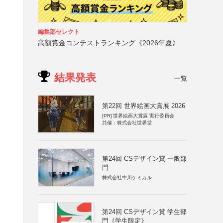
編集部セレクト
高額賞金コンテストランキング《2026年夏》
結果発表
一覧
第22回 世界絵画大賞展 2026
[PR]
世界絵画大賞展 実行委員会
共催：株式会社世界堂
第24回 CSデザイン賞 一般部
門
株式会社中川ケミカル
第24回 CSデザイン賞 学生部
門《学生限定》