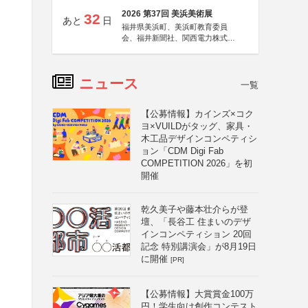
2026 第37回 美浜美術展
32
あと
日
福井県美浜町、美浜町教育委員
会、福井新聞社、関西電力株式会
社
ニュース
一覧
【公募情報】カインズ×コク
ヨ×VUILDがタッグ、家具・
木工品デザインコンペティシ
ョン「CDM Digi Fab
COMPETITION 2026」を初
開催
乾久美子や藤本壮介らが登
壇、「長谷工 住まいのデザ
インコンペティション 20回
記念 特別講演会」が8月19日
に開催
[PR]
【公募情報】大賞賞金100万
円！学生向け創作コンテスト