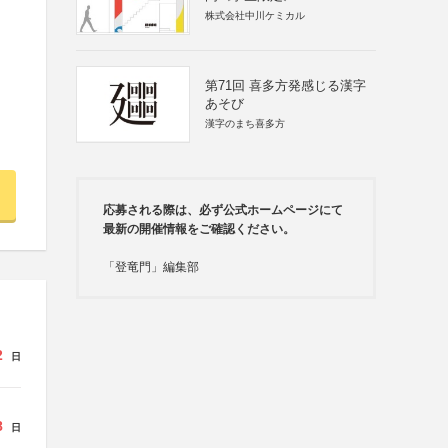
株式会社中川ケミカル
第71回 喜多方発感じる漢字
あそび
漢字のまち喜多方
応募される際は、必ず公式ホームページにて
最新の開催情報をご確認ください。
「登竜門」編集部
2
日
8
日