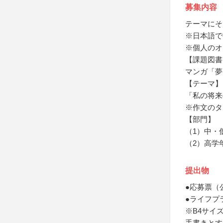
募集内容
テーマにそ
※日本語で
※個人のオ
【課題図書
マンガ「夢
【テーマ】
「私の将来
※作文のタ
【部門】
（1）中・
（2）高学
提出物
●応募票（
●ライフプ
※B4サイ
手書きとす