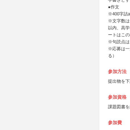
●作文
※400字
※文字数は
以内、高学
ートはこの
※句読点は
※応募は一
る）
参加方法
提出物を下
参加資格
課題図書を
参加費