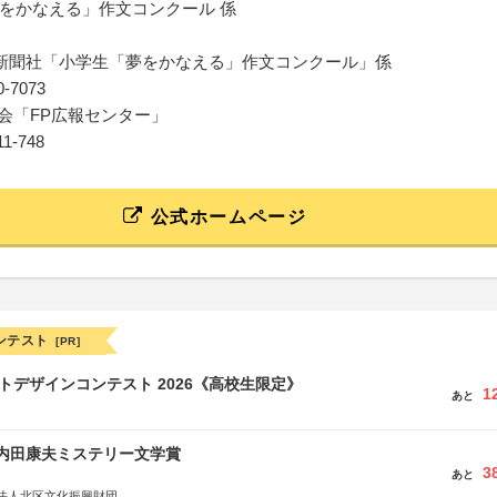
をかなえる」作文コンクール 係
新聞社「小学生「夢をかなえる」作文コンクール」係
80-7073
協会「FP広報センター」
211-748
公式ホームページ
ンテスト
[PR]
クトデザインコンテスト 2026《高校生限定》
1
あと
区内田康夫ミステリー文学賞
3
あと
法人北区文化振興財団