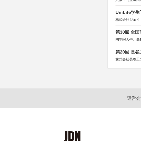
協力：一般財団
協賛：株式会社
UniLif
株式会社ジェイ
第30回 全
國學院大學、高
第20回 長
株式会社長谷工
運営会