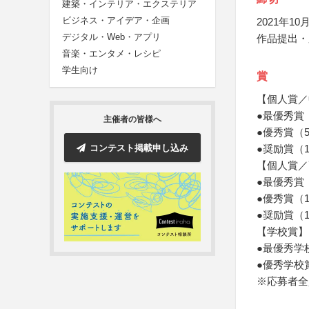
建築・インテリア・エクステリア
ビジネス・アイデア・企画
2021年10月
デジタル・Web・アプリ
作品提出・
音楽・エンタメ・レシピ
学生向け
賞
【個人賞／
●最優秀賞
主催者の皆様へ
●優秀賞（
コンテスト掲載申し込み
●奨励賞（
【個人賞／
●最優秀賞
●優秀賞（
●奨励賞（
【学校賞】
●最優秀学
●優秀学校
※応募者全