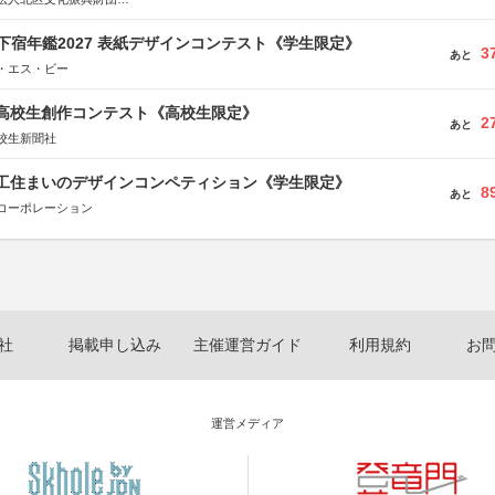
法人内田康夫財団
実業之日本社
e学生下宿年鑑2027 表紙デザインコンテスト《学生限定》
3
あと
・エス・ビー
国高校生創作コンテスト《高校生限定》
2
あと
校生新聞社
谷工住まいのデザインコンペティション《学生限定》
8
あと
コーポレーション
社
掲載申し込み
主催運営ガイド
利用規約
お
運営メディア