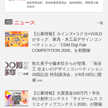
福井県美浜町、美浜町教育委員会、福井新聞社、関西電力株
式会社
ニュース
一覧
【公募情報】カインズ×コクヨ×VUILD
がタッグ、家具・木工品デザインコン
ペティション「CDM Digi Fab
COMPETITION 2026」を初開催
乾久美子や藤本壮介らが登壇、「長谷
工 住まいのデザインコンペティション
20回記念 特別講演会」が8月19日に開
催
[PR]
【公募情報】大賞賞金100万円！学生
向け創作コンテスト「サイゲームス ク
リエイティブコンテスト2026」が開催