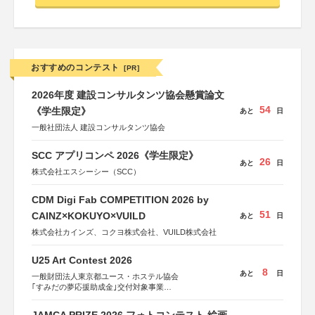
おすすめのコンテスト
[PR]
2026年度 建設コンサルタンツ協会懸賞論文
54
《学生限定》
あと
日
一般社団法人 建設コンサルタンツ協会
SCC アプリコンペ 2026《学生限定》
26
あと
日
株式会社エスシーシー（SCC）
CDM Digi Fab COMPETITION 2026 by
51
CAINZ×KOKUYO×VUILD
あと
日
株式会社カインズ、コクヨ株式会社、VUILD株式会社
U25 Art Contest 2026
8
あと
日
一般財団法人東京都ユース・ホステル協会
｢すみだの夢応援助成金｣交付対象事業
すみだ五彩の芸術祭 連携企画