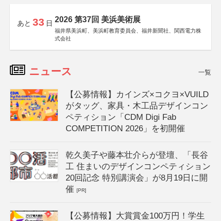
2026 第37回 美浜美術展
33
あと
日
福井県美浜町、美浜町教育委員会、福井新聞社、関西電力株
式会社
ニュース
一覧
【公募情報】カインズ×コクヨ×VUILD
がタッグ、家具・木工品デザインコン
ペティション「CDM Digi Fab
COMPETITION 2026」を初開催
乾久美子や藤本壮介らが登壇、「長谷
工 住まいのデザインコンペティション
20回記念 特別講演会」が8月19日に開
催
[PR]
【公募情報】大賞賞金100万円！学生