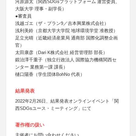
河原源太（関西SDGsプラットフォーム 運営委員、
大阪大学 理事・副学長）
●審査員
浅越ゴエ（ザ・プラン9／吉本興業株式会社）
浅利美鈴（京都大学大学院 地球環境学堂 准教授）
足立光晴（近畿経済産業局 通商部 国際化調整企画
官）
太田康彦（Dari K株式会社 経営管理部 部長）
鍛治澤千重子（独立行政法人 国際協力機構関西セ
ンター 業務第一課 課長）
樋口陽香（学生団体BohNo 代表）
結果発表
2022年2月26日、結果発表オンラインイベント「関
西SDGsユース・ミーティング」にて
著作権の扱い
主催者にお問い合わせください