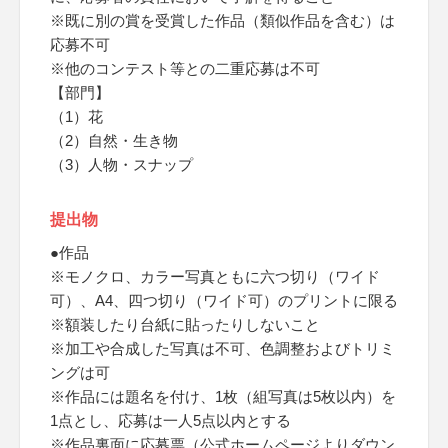
※既に別の賞を受賞した作品（類似作品を含む）は
応募不可
※他のコンテスト等との二重応募は不可
【部門】
（1）花
（2）自然・生き物
（3）人物・スナップ
提出物
●作品
※モノクロ、カラー写真ともに六つ切り（ワイド
可）、A4、四つ切り（ワイド可）のプリントに限る
※額装したり台紙に貼ったりしないこと
※加工や合成した写真は不可、色調整およびトリミ
ングは可
※作品には題名を付け、1枚（組写真は5枚以内）を
1点とし、応募は一人5点以内とする
※作品裏面に応募票（公式ホームページよりダウン