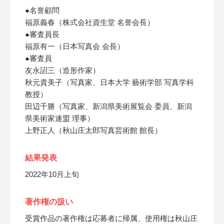
●名誉顧問
福原義春（株式会社資生堂 名誉会長）
●審査員長
福原有一（日本写真会 会長）
●審査員
友永詔三（造形作家）
秋元貴美子（写真家、日本大学 藝術学部 写真学科
教授）
田辺千勝（写真家、新潟県美術展覧会 委員、新潟
県美術家連盟 理事）
上野正人（秋山庄太郎写真芸術館 館長）
結果発表
2022年10月上旬
著作権の扱い
受賞作品の著作権は応募者に帰属、使用権は秋山庄