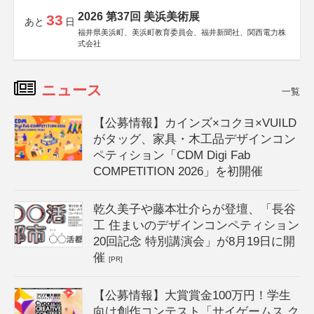
2026 第37回 美浜美術展
33
あと
日
福井県美浜町、美浜町教育委員会、福井新聞社、関西電力株
式会社
ニュース
一覧
【公募情報】カインズ×コクヨ×VUILD
がタッグ、家具・木工品デザインコン
ペティション「CDM Digi Fab
COMPETITION 2026」を初開催
乾久美子や藤本壮介らが登壇、「長谷
工 住まいのデザインコンペティション
20回記念 特別講演会」が8月19日に開
催
[PR]
【公募情報】大賞賞金100万円！学生
向け創作コンテスト「サイゲームス ク