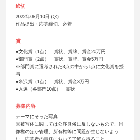
締切
2022年08月10日 (水)
作品提出・応募締切、必着
賞
●文化賞（1点） 賞状、賞牌、賞金20万円
●部門賞（2点） 賞状、賞牌、賞金5万円
※部門賞に選考された3点の中から1点に文化賞を授
与
●米沢賞（1点） 賞状、賞金3万円
●入選（各部門10点） 賞状
募集内容
テーマにそった写真
※被写体に関しては公序良俗に反しないもので、肖
像権のほか管理、所有権等に問題が生じないよう
に、応募者の責任において了解を得ること