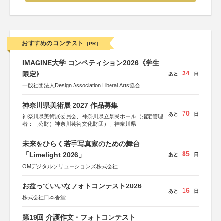
おすすめのコンテスト
[PR]
IMAGINE大学 コンペティション2026《学生
24
限定》
あと
日
一般社団法人Design Association Liberal Arts協会
神奈川県美術展 2027 作品募集
70
あと
日
神奈川県美術展委員会、神奈川県立県民ホール（指定管理
者：（公財）神奈川芸術文化財団）、神奈川県
未来をひらく若手写真家のための舞台
85
「Limelight 2026」
あと
日
OMデジタルソリューションズ株式会社
お盆っていいなフォトコンテスト2026
16
あと
日
株式会社日本香堂
第19回 介護作文・フォトコンテスト