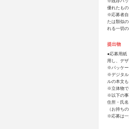
※既存パッ
優れたもの
※応募者自
たは類似の
れる一切の
提出物
●応募用紙
用し、デザ
※パッケー
※デジタル
ルの本文も
※立体物で
※以下の事
住所・氏名
（お持ちの
※応募は一