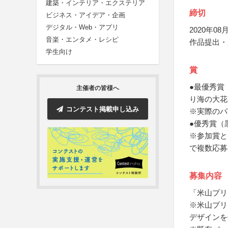
建築・インテリア・エクステリア
締切
ビジネス・アイデア・企画
デジタル・Web・アプリ
2020年08月
音楽・エンタメ・レシピ
作品提出・
学生向け
賞
●最優秀賞
主催者の皆様へ
り海の大花
コンテスト掲載申し込み
※実際のパ
●優秀賞（
※参加賞と
で複数応募
募集内容
「米山プリ
※米山プリ
デザインを