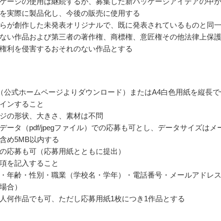
ケージの使用は継続するが、募集した新パッケージアイデアの中
を実際に製品化し、今後の販売に使用する
らが創作した未発表オリジナルで、既に発表されているものと同
ない作品および第三者の著作権、商標権、意匠権その他法律上保
権利を侵害するおそれのない作品とする
（公式ホームページよりダウンロード）またはA4白色用紙を縦長で
インすること
ジの形状、大きさ、素材は不問
データ（pdf/jpegファイル）での応募も可とし、データサイズはメ
含め5MB以内する
の応募も可（応募用紙とともに提出）
項を記入すること
・年齢・性別・職業（学校名・学年）・電話番号・メールアドレ
場合）
人何作品でも可、ただし応募用紙1枚につき1作品とする