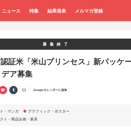
ニュース
特集
結果発表
メルマガ登録
募集終了
市認証米「米山プリンセス」新パッケ
イデア募集
Googleカレンダーに追加
ト・マンガ
グラフィック・ポスター
クト・商品企画・家具