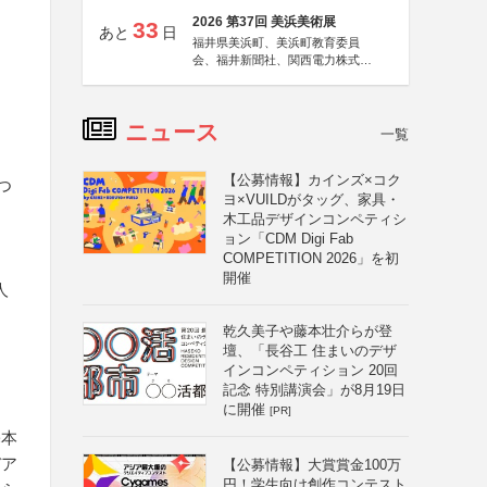
2026 第37回 美浜美術展
33
あと
日
福井県美浜町、美浜町教育委員
会、福井新聞社、関西電力株式会
社
ニュース
一覧
【公募情報】カインズ×コク
つ
ヨ×VUILDがタッグ、家具・
木工品デザインコンペティシ
ョン「CDM Digi Fab
COMPETITION 2026」を初
開催
人
乾久美子や藤本壮介らが登
壇、「長谷工 住まいのデザ
インコンペティション 20回
記念 特別講演会」が8月19日
に開催
[PR]
基本
デア
【公募情報】大賞賞金100万
円！学生向け創作コンテスト