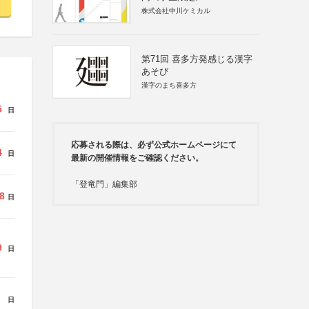
株式会社中川ケミカル
第71回 喜多方発感じる漢字
あそび
漢字のまち喜多方
5
日
応募される際は、必ず公式ホームページにて
4
日
最新の開催情報をご確認ください。
「登竜門」編集部
8
日
9
日
日