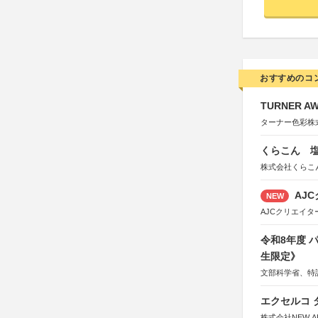
おすすめのコ
TURNER A
ターナー色彩株
くらこん 塩
株式会社くらこ
AJC
NEW
AJCクリエイ
令和8年度
生限定》
文部科学省、特
エクセルコ 
株式会社NEW A