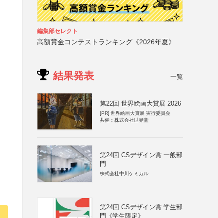
編集部セレクト
高額賞金コンテストランキング《2026年夏》
結果発表
一覧
第22回 世界絵画大賞展 2026
[PR]
世界絵画大賞展 実行委員会
共催：株式会社世界堂
第24回 CSデザイン賞 一般部
門
株式会社中川ケミカル
第24回 CSデザイン賞 学生部
門《学生限定》