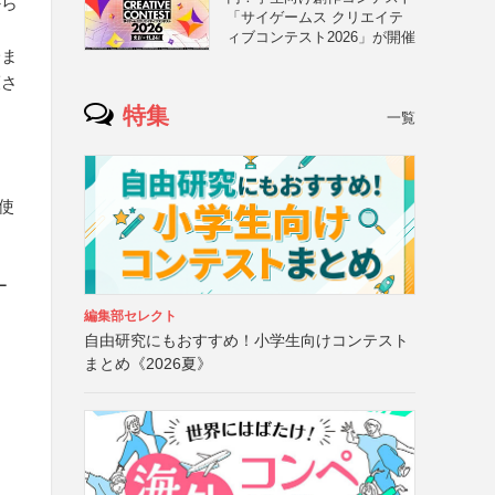
から
「サイゲームス クリエイテ
ィブコンテスト2026」が開催
一ま
護さ
特集
一覧
使
ー
編集部セレクト
自由研究にもおすすめ！小学生向けコンテスト
まとめ《2026夏》
ス