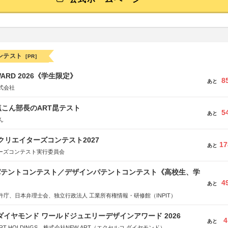
ンテスト
[PR]
WARD 2026《学生限定》
8
あと
式会社
こん部長のART昆テスト
5
あと
ん
クリエイターズコンテスト2027
17
あと
ターズコンテスト実行委員会
 パテントコンテスト／デザインパテントコンテスト《高校生、学
4
あと
許庁、日本弁理士会、独立行政法人 工業所有権情報・研修館（INPIT）
ダイヤモンド ワールドジュエリーデザインアワード 2026
4
あと
RT HOLDINGS、株式会社NEW ART（エクセルコ ダイヤモンド）