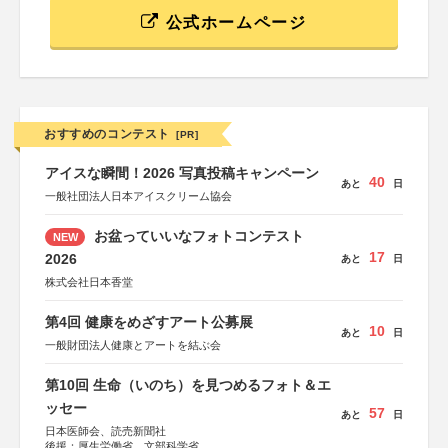
公式ホームページ
おすすめのコンテスト
[PR]
アイスな瞬間！2026 写真投稿キャンペーン
40
あと
日
一般社団法人日本アイスクリーム協会
お盆っていいなフォトコンテスト
NEW
17
2026
あと
日
株式会社日本香堂
第4回 健康をめざすアート公募展
10
あと
日
一般財団法人健康とアートを結ぶ会
第10回 生命（いのち）を見つめるフォト＆エ
ッセー
57
あと
日
日本医師会、読売新聞社
後援：厚生労働省、文部科学省