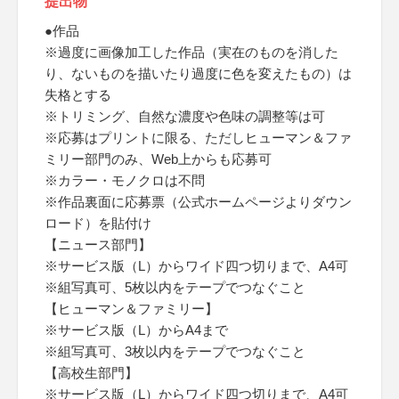
提出物
●作品
※過度に画像加工した作品（実在のものを消した
り、ないものを描いたり過度に色を変えたもの）は
失格とする
※トリミング、自然な濃度や色味の調整等は可
※応募はプリントに限る、ただしヒューマン＆ファ
ミリー部門のみ、Web上からも応募可
※カラー・モノクロは不問
※作品裏面に応募票（公式ホームページよりダウン
ロード）を貼付け
【ニュース部門】
※サービス版（L）からワイド四つ切りまで、A4可
※組写真可、5枚以内をテープでつなぐこと
【ヒューマン＆ファミリー】
※サービス版（L）からA4まで
※組写真可、3枚以内をテープでつなぐこと
【高校生部門】
※サービス版（L）からワイド四つ切りまで、A4可