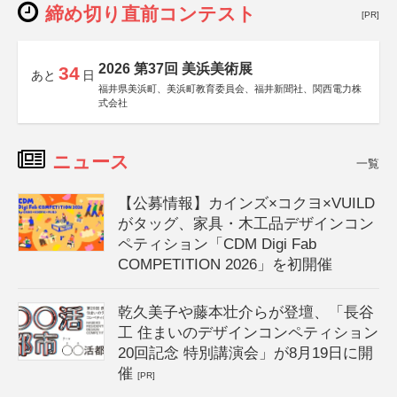
締め切り直前コンテスト
[PR]
2026 第37回 美浜美術展
34
あと
日
福井県美浜町、美浜町教育委員会、福井新聞社、関西電力株
式会社
ニュース
一覧
【公募情報】カインズ×コクヨ×VUILD
がタッグ、家具・木工品デザインコン
ペティション「CDM Digi Fab
COMPETITION 2026」を初開催
乾久美子や藤本壮介らが登壇、「長谷
工 住まいのデザインコンペティション
20回記念 特別講演会」が8月19日に開
催
[PR]