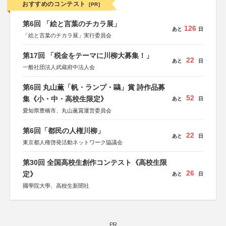
おすすめのコンテスト
[PR]
第6回 「絵と言葉のチカラ展」
126
あと
日
「絵と言葉のチカラ展」実行委員会
第17回 「税金をテーマに川柳大募集！」
22
あと
日
一般社団法人武蔵府中法人会
第6回 丸山薫「帆・ランプ・鷗」賞 詩作品募
52
集《小・中・高校生限定》
あと
日
愛知県豊橋市、丸山薫賞運営委員会
第6回「都民の人権川柳」
22
あと
日
東京都人権啓発活動ネットワーク協議会
第30回 全国高校生創作コンテスト《高校生限
26
定》
あと
日
國學院大學、高校生新聞社
PR