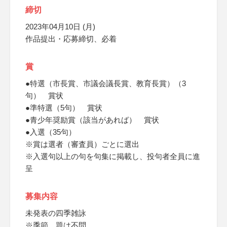
締切
2023年04月10日 (月)
作品提出・応募締切、必着
賞
●特選（市長賞、市議会議長賞、教育長賞）（3
句） 賞状
●準特選（5句） 賞状
●青少年奨励賞（該当があれば） 賞状
●入選（35句）
※賞は選者（審査員）ごとに選出
※入選句以上の句を句集に掲載し、投句者全員に進
呈
募集内容
未発表の四季雑詠
※季節、題は不問