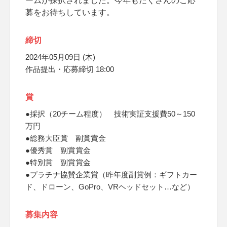
ームが採択されました。今年もたくさんのご応
募をお待ちしています。
締切
2024年05月09日 (木)
作品提出・応募締切 18:00
賞
●採択（20チーム程度） 技術実証支援費50～150
万円
●総務大臣賞 副賞賞金
●優秀賞 副賞賞金
●特別賞 副賞賞金
●プラチナ協賛企業賞（昨年度副賞例：ギフトカー
ド、ドローン、GoPro、VRヘッドセット…など）
募集内容