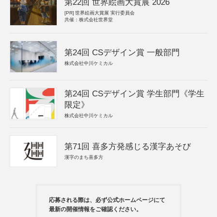
第22回 世界絵画大賞展 2026
[PR]
世界絵画大賞展 実行委員会
共催：株式会社世界堂
第24回 CSデザイン賞 一般部門
株式会社中川ケミカル
第24回 CSデザイン賞 学生部門《学生
限定》
株式会社中川ケミカル
第71回 喜多方発感じる漢字あそび
漢字のまち喜多方
応募される際は、必ず公式ホームページにて
最新の開催情報をご確認ください。