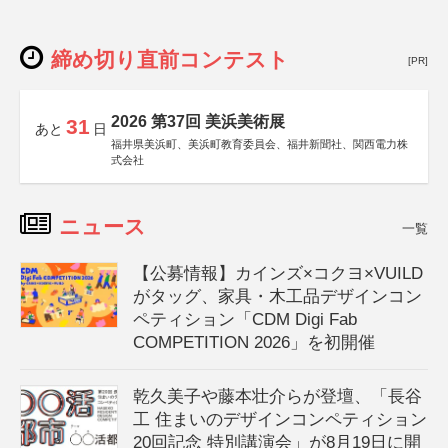
締め切り直前コンテスト
[PR]
2026 第37回 美浜美術展
31
あと
日
福井県美浜町、美浜町教育委員会、福井新聞社、関西電力株
式会社
ニュース
一覧
【公募情報】カインズ×コクヨ×VUILD
がタッグ、家具・木工品デザインコン
ペティション「CDM Digi Fab
COMPETITION 2026」を初開催
乾久美子や藤本壮介らが登壇、「長谷
工 住まいのデザインコンペティション
20回記念 特別講演会」が8月19日に開