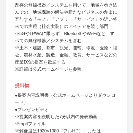
既存の無線機器／システムを用いて、地域を巻き込
んでの、地域課題の解決や新たなビジネスの創出に
寄与する「モノ」「アプリ」「サービス」の近い将
来での実現（社会実装）のアイデアを競う部門
※5GやLPWAに限らず、BluetoothやWi-Fiなど、す
べての無線機器／システムを含む
※土木・建設、都市、観光、運輸、環境、医療・福
祉、農林水産、製造、金融、教育、サービスなどの
産業DXの提案を歓迎する
※詳細は公式ホームページを参照
提出物
●提案内容説明書（公式ホームページよりダウンロ
ード）
●プレゼンビデオ
※提案内容を説明した7分以内の発表動画
※mp4ファイル
※解像度は1920×1080（フルHD）、または