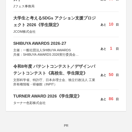
Jフェス事務局
大学生と考えるSDGs アクション支援プロジ
10
ェクト 2026《学生限定》
あと
日
JCOM株式会社
SHIBUYA AWARDS 2026-27
1
あと
日
主催：一般社団法人SHIBUYA AWARDS
共催：SHIBUYA AWARDS 2026実行委員会
※共催・後援等は決定次第、公式ホームページにて発表
令和8年度 パテントコンテスト／デザインパ
テントコンテスト《高校生、学生限定》
50
あと
日
文部科学省、特許庁、日本弁理士会、独立行政法人 工業
所有権情報・研修館（INPIT）
TURNER AWARD 2026《学生限定》
86
あと
日
ターナー色彩株式会社
PR