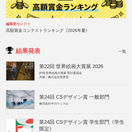
編集部セレクト
高額賞金コンテストランキング《2026年夏》
結果発表
一覧
第22回 世界絵画大賞展 2026
[PR]
世界絵画大賞展 実行委員会
共催：株式会社世界堂
第24回 CSデザイン賞 一般部門
株式会社中川ケミカル
第24回 CSデザイン賞 学生部門《学生
限定》