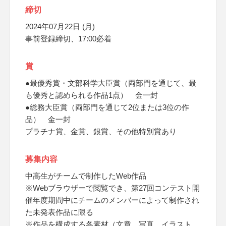
締切
2024年07月22日 (月)
事前登録締切、17:00必着
賞
●最優秀賞・文部科学大臣賞（両部門を通じて、最
も優秀と認められる作品1点） 金一封
●総務大臣賞（両部門を通じて2位または3位の作
品） 金一封
プラチナ賞、金賞、銀賞、その他特別賞あり
募集内容
中高生がチームで制作したWeb作品
※Webブラウザーで閲覧でき、第27回コンテスト開
催年度期間中にチームのメンバーによって制作され
た未発表作品に限る
※作品を構成する各素材（文章、写真、イラスト、