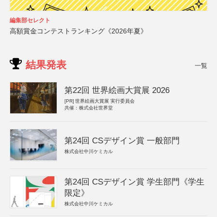
編集部セレクト
高額賞金コンテストランキング《2026年夏》
結果発表
一覧
第22回 世界絵画大賞展 2026
[PR]
世界絵画大賞展 実行委員会
共催：株式会社世界堂
第24回 CSデザイン賞 一般部門
株式会社中川ケミカル
第24回 CSデザイン賞 学生部門《学生
限定》
株式会社中川ケミカル