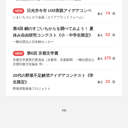
日光市今市 U35実践アイデアコンペ
NEW
74
あと
日
いまいちコレカラ会議（エリアプラットフォーム）
第4回 銅のすごいちからを調べてみよう！ 夏
53
休み自由研究コンテスト《小・中学生限定》
あと
日
一般社団法人日本銅センター
第6回 京都文学賞
NEW
275
あと
日
京都文学賞実行委員会（京都市、京都新聞、一般社団法人
京都出版文化協会 等）
協力：京都府書店商業組合、朝日新聞出版、
KADOKAWA、河出書房新社、幻冬舎、講談社、光文社、
20代の野菜不足解消アイデアコンテスト《学
集英社、小学館、祥伝社、新潮社、淡交社、ちいさいミシ
23
マ社、徳間書店、早川書房、PHP研究所、双葉社、文藝春
生限定》
あと
日
秋、ポプラ社、毎日新聞出版
野菜摂取推進プロジェクト
PR