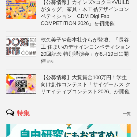
【公募情報】カインズ×コクヨ×VUILD
がタッグ、家具・木工品デザインコン
ペティション「CDM Digi Fab
COMPETITION 2026」を初開催
乾久美子や藤本壮介らが登壇、「長谷
工 住まいのデザインコンペティション
20回記念 特別講演会」が8月19日に開
催
[PR]
【公募情報】大賞賞金100万円！学生
向け創作コンテスト「サイゲームス ク
リエイティブコンテスト2026」が開催
特集
一覧