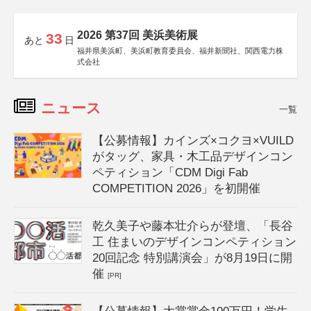
2026 第37回 美浜美術展
33
あと
日
福井県美浜町、美浜町教育委員会、福井新聞社、関西電力株
式会社
ニュース
一覧
【公募情報】カインズ×コクヨ×VUILD
がタッグ、家具・木工品デザインコン
ペティション「CDM Digi Fab
COMPETITION 2026」を初開催
乾久美子や藤本壮介らが登壇、「長谷
工 住まいのデザインコンペティション
20回記念 特別講演会」が8月19日に開
催
[PR]