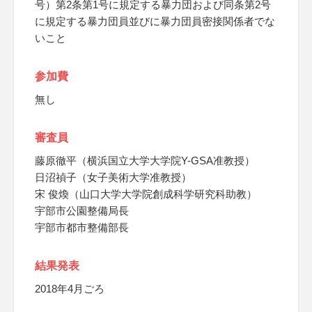
号）第2条第1号に規定する暴力団および同条第2号
に規定する暴力団員並びに暴力団員密接関係者でな
いこと
参加費
無し
審査員
藤原徹平（横浜国立大学大学院Y-GSA准教授）
日沼禎子（女子美術大学准教授）
宋 俊煥（山口大学大学院創成科学研究科助教）
宇部市公園整備局長
宇部市都市整備部長
結果発表
2018年4月ごろ