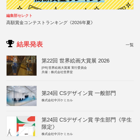
編集部セレクト
高額賞金コンテストランキング《2026年夏》
結果発表
一覧
第22回 世界絵画大賞展 2026
[PR]
世界絵画大賞展 実行委員会
共催：株式会社世界堂
第24回 CSデザイン賞 一般部門
株式会社中川ケミカル
第24回 CSデザイン賞 学生部門《学生
限定》
株式会社中川ケミカル