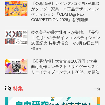
【公募情報】カインズ×コクヨ×VUILD
がタッグ、家具・木工品デザインコン
ペティション「CDM Digi Fab
COMPETITION 2026」を初開催
乾久美子や藤本壮介らが登壇、「長谷
工 住まいのデザインコンペティション
20回記念 特別講演会」が8月19日に開
催
[PR]
【公募情報】大賞賞金100万円！学生
向け創作コンテスト「サイゲームス ク
リエイティブコンテスト2026」が開催
特集
一覧