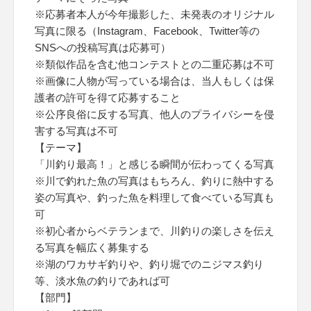
※応募者本人が今年撮影した、未発表のオリジナル
写真に限る（Instagram、Facebook、Twitter等の
SNSへの投稿写真は応募可）
※類似作品を含む他コンテストとの二重応募は不可
※画像に人物が写っている場合は、当人もしくは保
護者の許可を得て応募すること
※公序良俗に反する写真、他人のプライバシーを侵
害する写真は不可
【テーマ】
「川釣り最高！」と感じる瞬間が伝わってくる写真
※川で釣れた魚の写真はもちろん、釣りに熱中する
姿の写真や、釣った魚を料理して食べている写真も
可
※初心者からベテランまで、川釣りの楽しさを伝え
る写真を幅広く募集する
※湖のワカサギ釣りや、釣り堀でのニジマス釣り
等、淡水魚の釣りであれば可
【部門】