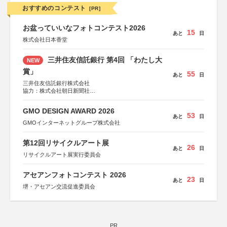
おすすめのコンテスト
[PR]
お盆っていいなフォトコンテスト2026
15
あと
日
株式会社日本香堂
三井住友信託銀行 第4回 「わたし大
NEW
賞」
55
あと
日
三井住友信託銀行株式会社
協力：株式会社朝日新聞社
後援：日本郵便株式会社
GMO DESIGN AWARD 2026
53
あと
日
GMOインターネットグループ株式会社
第12回リサイクルアート展
26
あと
日
リサイクルアート展実行委員会
アセアンフォトコンテスト 2026
23
あと
日
堺・アセアン交流促進委員会
PR