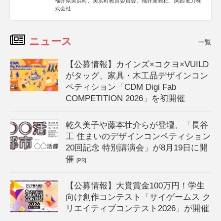
福井県美浜町、美浜町教育委員会、福井新聞社、関西電力株
式会社
ニュース
一覧
【公募情報】カインズ×コクヨ×VUILD
がタッグ、家具・木工品デザインコン
ペティション「CDM Digi Fab
COMPETITION 2026」を初開催
乾久美子や藤本壮介らが登壇、「長谷
工 住まいのデザインコンペティション
20回記念 特別講演会」が8月19日に開
催
[PR]
【公募情報】大賞賞金100万円！学生
向け創作コンテスト「サイゲームス ク
リエイティブコンテスト2026」が開催