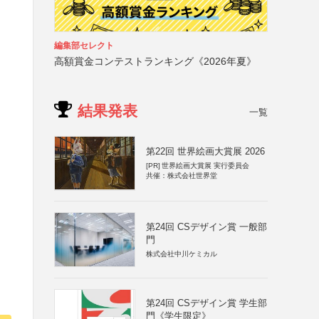
編集部セレクト
高額賞金コンテストランキング《2026年夏》
結果発表
一覧
第22回 世界絵画大賞展 2026
[PR]
世界絵画大賞展 実行委員会
共催：株式会社世界堂
第24回 CSデザイン賞 一般部
門
株式会社中川ケミカル
第24回 CSデザイン賞 学生部
門《学生限定》