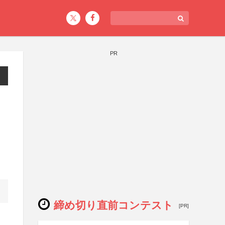
PR
締め切り直前コンテスト
[PR]