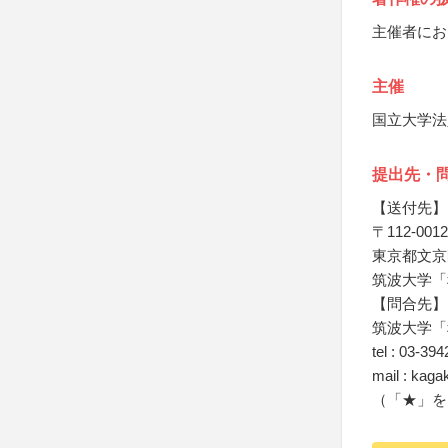
主催者にお
主催
国立大学法
提出先・
【送付先】
〒112-0012
東京都文京区
筑波大学「
【問合先】
筑波大学「
tel : 03-39
mail : kag
（「★」を