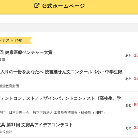
公式ホームページ
ンテスト
[PR]
1回 健康医療ベンチャー大賞
1
あと
学部
に入りの一冊をあなたへ 読書推せん文コンクール《小・中学生限
3
あと
報堂教育財団
 パテントコンテスト／デザインパテントコンテスト《高校生、学
5
あと
許庁、日本弁理士会、独立行政法人 工業所有権情報・研修館（INPIT）
具 第31回 文房具アイデアコンテスト
3
あと
株式会社