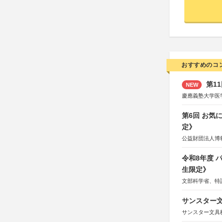
おすすめのコ
第1
NEW
慶應義塾大学医
第6回 お気
定》
公益財団法人博
令和8年度
生限定》
文部科学省、特
サンスター文
サンスター文具