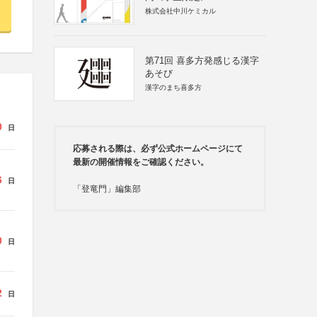
株式会社中川ケミカル
第71回 喜多方発感じる漢字
あそび
漢字のまち喜多方
0
日
応募される際は、必ず公式ホームページにて
最新の開催情報をご確認ください。
6
日
「登竜門」編集部
0
日
2
日