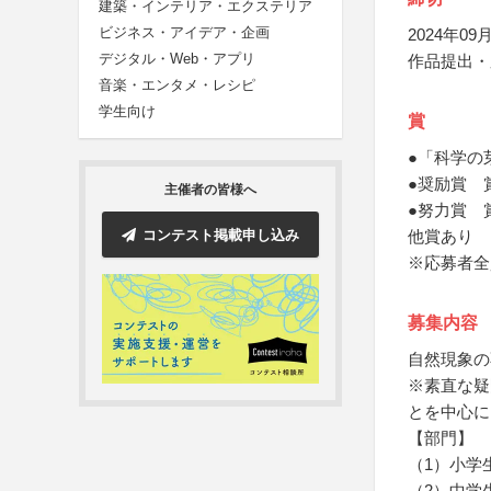
建築・インテリア・エクステリア
ビジネス・アイデア・企画
2024年09月
デジタル・Web・アプリ
作品提出・
音楽・エンタメ・レシピ
学生向け
賞
●「科学の
●奨励賞 
主催者の皆様へ
●努力賞 
コンテスト掲載申し込み
他賞あり
※応募者全
募集内容
自然現象の
※素直な疑
とを中心に
【部門】
（1）小学
（2）中学