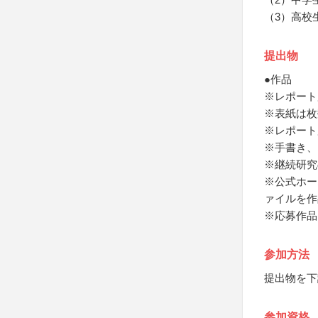
（3）高校
提出物
●作品
※レポート
※表紙は枚
※レポート
※手書き、
※継続研究
※公式ホー
ァイルを作
※応募作品
参加方法
提出物を下
参加資格