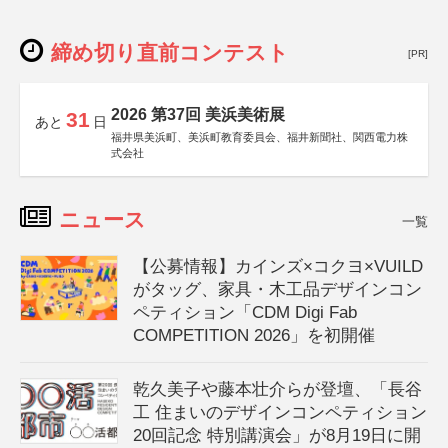
締め切り直前コンテスト
[PR]
2026 第37回 美浜美術展
31
あと
日
福井県美浜町、美浜町教育委員会、福井新聞社、関西電力株
式会社
ニュース
一覧
【公募情報】カインズ×コクヨ×VUILD
がタッグ、家具・木工品デザインコン
ペティション「CDM Digi Fab
COMPETITION 2026」を初開催
乾久美子や藤本壮介らが登壇、「長谷
工 住まいのデザインコンペティション
20回記念 特別講演会」が8月19日に開