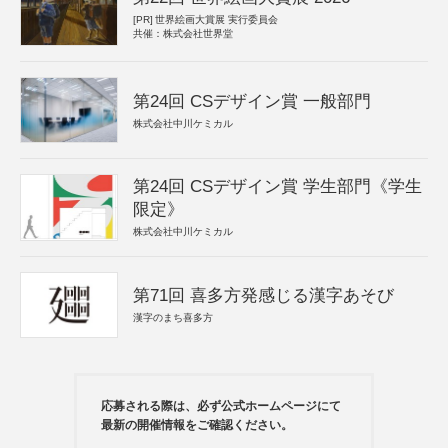
[PR]
世界絵画大賞展 実行委員会
共催：株式会社世界堂
第24回 CSデザイン賞 一般部門
株式会社中川ケミカル
第24回 CSデザイン賞 学生部門《学生
限定》
株式会社中川ケミカル
第71回 喜多方発感じる漢字あそび
漢字のまち喜多方
応募される際は、必ず公式ホームページにて
最新の開催情報をご確認ください。