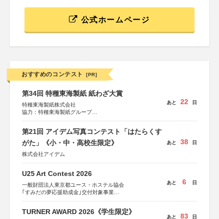
公式ホームページ
おすすめのコンテスト
[PR]
第34回 特種東海製紙 紙わざ大賞
22
あと
日
特種東海製紙株式会社
協力：特種東海製紙グループ
特別協賛：静岡県長泉町
第21回 アイデム写真コンテスト「はたらくす
38
がた」《小・中・高校生限定》
あと
日
株式会社アイデム
U25 Art Contest 2026
6
あと
日
一般財団法人東京都ユース・ホステル協会
｢すみだの夢応援助成金｣交付対象事業
すみだ五彩の芸術祭 連携企画
TURNER AWARD 2026《学生限定》
83
あと
日