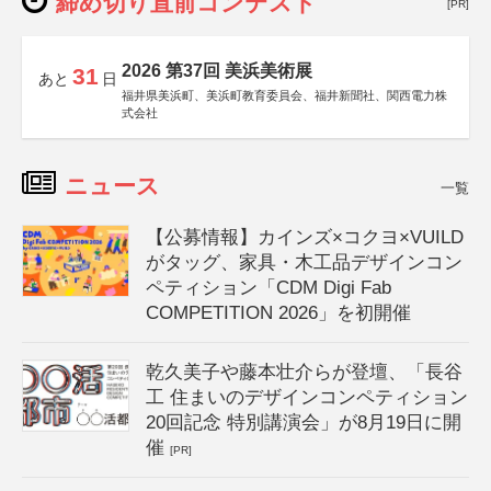
締め切り直前コンテスト
[PR]
2026 第37回 美浜美術展
31
あと
日
福井県美浜町、美浜町教育委員会、福井新聞社、関西電力株
式会社
ニュース
一覧
【公募情報】カインズ×コクヨ×VUILD
がタッグ、家具・木工品デザインコン
ペティション「CDM Digi Fab
COMPETITION 2026」を初開催
乾久美子や藤本壮介らが登壇、「長谷
工 住まいのデザインコンペティション
20回記念 特別講演会」が8月19日に開
催
[PR]