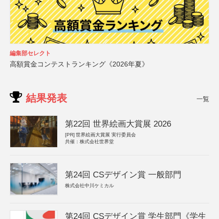
編集部セレクト
高額賞金コンテストランキング《2026年夏》
結果発表
一覧
第22回 世界絵画大賞展 2026
[PR]
世界絵画大賞展 実行委員会
共催：株式会社世界堂
第24回 CSデザイン賞 一般部門
株式会社中川ケミカル
第24回 CSデザイン賞 学生部門《学生