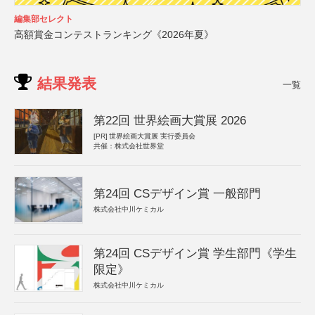
編集部セレクト
高額賞金コンテストランキング《2026年夏》
結果発表
一覧
第22回 世界絵画大賞展 2026
[PR]
世界絵画大賞展 実行委員会
共催：株式会社世界堂
第24回 CSデザイン賞 一般部門
株式会社中川ケミカル
第24回 CSデザイン賞 学生部門《学生
限定》
株式会社中川ケミカル