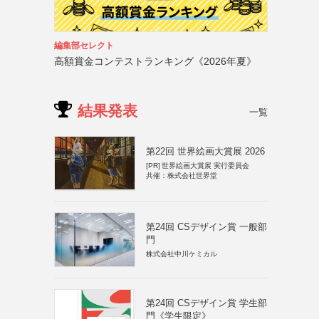
編集部セレクト
高額賞金コンテストランキング《2026年夏》
結果発表
一覧
第22回 世界絵画大賞展 2026
[PR]
世界絵画大賞展 実行委員会
共催：株式会社世界堂
第24回 CSデザイン賞 一般部
門
株式会社中川ケミカル
第24回 CSデザイン賞 学生部
門《学生限定》