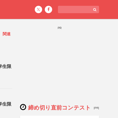
PR
ト
関連
《学生限
《学生限
締め切り直前コンテスト
[PR]