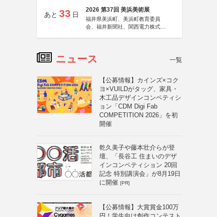
2026 第37回 美浜美術展
33
あと
日
福井県美浜町、美浜町教育委員
会、福井新聞社、関西電力株式会
社
ニュース
一覧
【公募情報】カインズ×コク
ヨ×VUILDがタッグ、家具・
木工品デザインコンペティシ
ョン「CDM Digi Fab
COMPETITION 2026」を初
開催
乾久美子や藤本壮介らが登
壇、「長谷工 住まいのデザ
インコンペティション 20回
記念 特別講演会」が8月19日
に開催
[PR]
【公募情報】大賞賞金100万
円！学生向け創作コンテスト