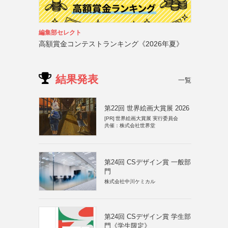
編集部セレクト
高額賞金コンテストランキング《2026年夏》
結果発表
一覧
第22回 世界絵画大賞展 2026
[PR]
世界絵画大賞展 実行委員会
共催：株式会社世界堂
第24回 CSデザイン賞 一般部
門
株式会社中川ケミカル
第24回 CSデザイン賞 学生部
門《学生限定》