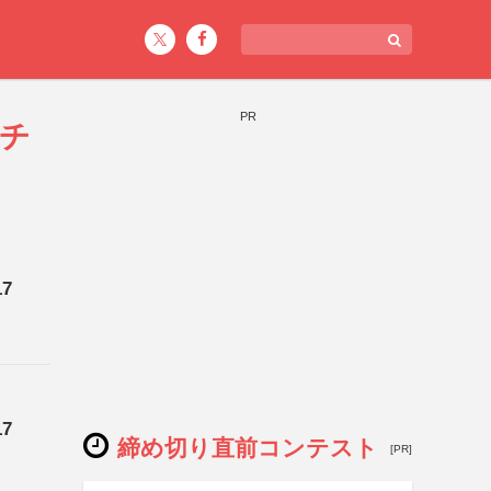
PR
ッチ
7
7
締め切り直前コンテスト
[PR]