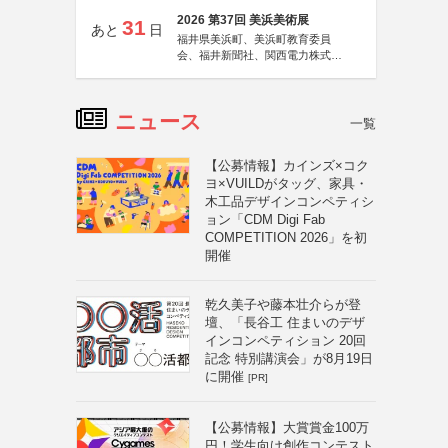
2026 第37回 美浜美術展
31
あと
日
福井県美浜町、美浜町教育委員
会、福井新聞社、関西電力株式会
社
ニュース
一覧
【公募情報】カインズ×コク
ヨ×VUILDがタッグ、家具・
木工品デザインコンペティシ
ョン「CDM Digi Fab
COMPETITION 2026」を初
開催
乾久美子や藤本壮介らが登
壇、「長谷工 住まいのデザ
インコンペティション 20回
記念 特別講演会」が8月19日
に開催
[PR]
【公募情報】大賞賞金100万
円！学生向け創作コンテスト