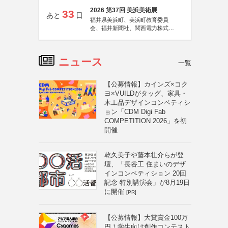
2026 第37回 美浜美術展
33
あと
日
福井県美浜町、美浜町教育委員
会、福井新聞社、関西電力株式会
社
ニュース
一覧
【公募情報】カインズ×コク
ヨ×VUILDがタッグ、家具・
木工品デザインコンペティシ
ョン「CDM Digi Fab
COMPETITION 2026」を初
開催
乾久美子や藤本壮介らが登
壇、「長谷工 住まいのデザ
インコンペティション 20回
記念 特別講演会」が8月19日
に開催
[PR]
【公募情報】大賞賞金100万
円！学生向け創作コンテスト