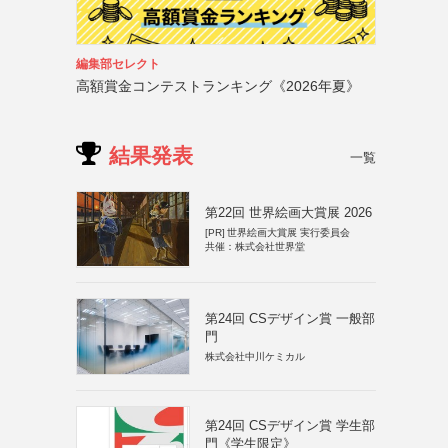
編集部セレクト
高額賞金コンテストランキング《2026年夏》
結果発表
一覧
第22回 世界絵画大賞展 2026
[PR]
世界絵画大賞展 実行委員会
共催：株式会社世界堂
第24回 CSデザイン賞 一般部
門
株式会社中川ケミカル
第24回 CSデザイン賞 学生部
門《学生限定》