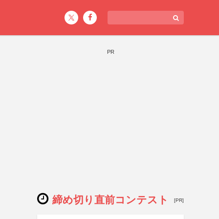
PR
締め切り直前コンテスト
[PR]