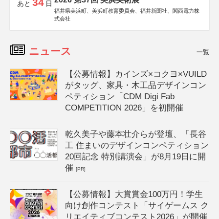
34
あと
日
福井県美浜町、美浜町教育委員会、福井新聞社、関西電力株
式会社
ニュース
一覧
【公募情報】カインズ×コクヨ×VUILD
がタッグ、家具・木工品デザインコン
ペティション「CDM Digi Fab
COMPETITION 2026」を初開催
乾久美子や藤本壮介らが登壇、「長谷
工 住まいのデザインコンペティション
20回記念 特別講演会」が8月19日に開
催
[PR]
【公募情報】大賞賞金100万円！学生
向け創作コンテスト「サイゲームス ク
リエイティブコンテスト2026」が開催