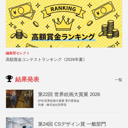
編集部セレクト
高額賞金コンテストランキング《2026年夏》
結果発表
一覧
第22回 世界絵画大賞展 2026
[PR]
世界絵画大賞展 実行委員会
共催：株式会社世界堂
第24回 CSデザイン賞 一般部門