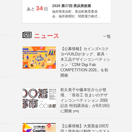
2026 第37回 美浜美術展
34
あと
日
福井県美浜町、美浜町教育委員
会、福井新聞社、関西電力株式会
社
ニュース
一覧
【公募情報】カインズ×コク
ヨ×VUILDがタッグ、家具・
木工品デザインコンペティシ
ョン「CDM Digi Fab
COMPETITION 2026」を初
開催
乾久美子や藤本壮介らが登
壇、「長谷工 住まいのデザ
インコンペティション 20回
記念 特別講演会」が8月19日
に開催
[PR]
【公募情報】大賞賞金100万
円！学生向け創作コンテスト