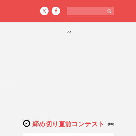
PR
締め切り直前コンテスト
[PR]