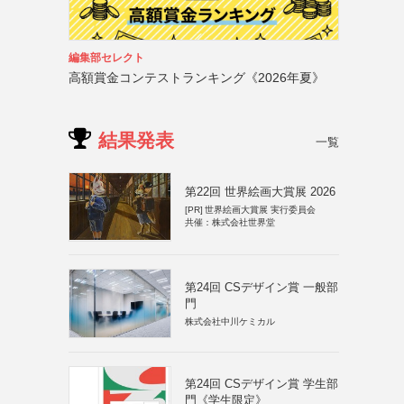
編集部セレクト
高額賞金コンテストランキング《2026年夏》
結果発表
一覧
第22回 世界絵画大賞展 2026
[PR]
世界絵画大賞展 実行委員会
共催：株式会社世界堂
第24回 CSデザイン賞 一般部
門
株式会社中川ケミカル
第24回 CSデザイン賞 学生部
門《学生限定》