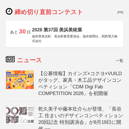
締め切り直前コンテスト
[PR]
2026 第37回 美浜美術展
30
あと
日
福井県美浜町、美浜町教育委員会、福井新聞社、関西電力株
式会社
ニュース
一覧
【公募情報】カインズ×コクヨ×VUILD
がタッグ、家具・木工品デザインコン
ペティション「CDM Digi Fab
COMPETITION 2026」を初開催
乾久美子や藤本壮介らが登壇、「長谷
工 住まいのデザインコンペティション
20回記念 特別講演会」が8月19日に開
催