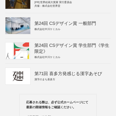
[PR]
世界絵画大賞展 実行委員会
共催：株式会社世界堂
第24回 CSデザイン賞 一般部門
株式会社中川ケミカル
第24回 CSデザイン賞 学生部門《学生
限定》
株式会社中川ケミカル
第71回 喜多方発感じる漢字あそび
漢字のまち喜多方
応募される際は、必ず公式ホームページにて
最新の開催情報をご確認ください。