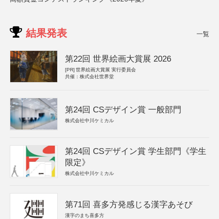
結果発表
一覧
第22回 世界絵画大賞展 2026
[PR]
世界絵画大賞展 実行委員会
共催：株式会社世界堂
第24回 CSデザイン賞 一般部門
株式会社中川ケミカル
第24回 CSデザイン賞 学生部門《学生
限定》
株式会社中川ケミカル
第71回 喜多方発感じる漢字あそび
漢字のまち喜多方