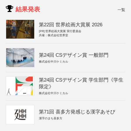
結果発表
一覧
第22回 世界絵画大賞展 2026
[PR]
世界絵画大賞展 実行委員会
共催：株式会社世界堂
第24回 CSデザイン賞 一般部門
株式会社中川ケミカル
第24回 CSデザイン賞 学生部門《学生
限定》
株式会社中川ケミカル
第71回 喜多方発感じる漢字あそび
漢字のまち喜多方