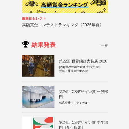
編集部セレクト
高額賞金コンテストランキング《2026年夏》
結果発表
一覧
第22回 世界絵画大賞展 2026
[PR]
世界絵画大賞展 実行委員会
共催：株式会社世界堂
第24回 CSデザイン賞 一般部
門
株式会社中川ケミカル
第24回 CSデザイン賞 学生部
門《学生限定》