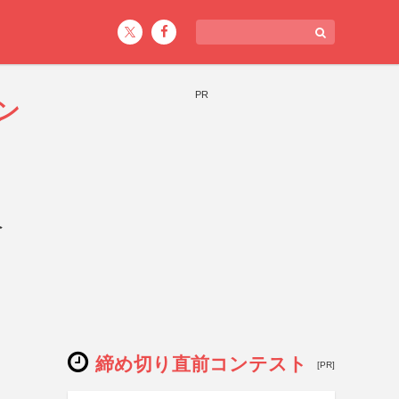
PR
ン
ペ
締め切り直前コンテスト
[PR]