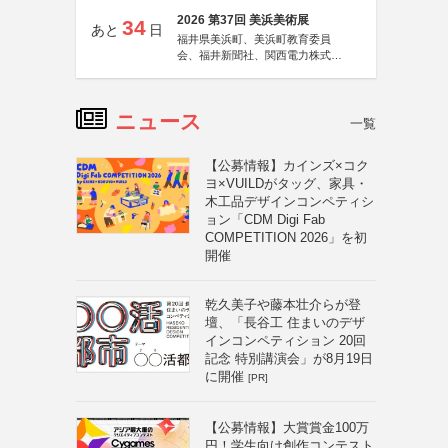
2026 第37回 美浜美術展
34
あと
日
福井県美浜町、美浜町教育委員
会、福井新聞社、関西電力株式会
社
ニュース
一覧
【公募情報】カインズ×コク
ヨ×VUILDがタッグ、家具・
木工品デザインコンペティシ
ョン「CDM Digi Fab
COMPETITION 2026」を初
開催
乾久美子や藤本壮介らが登
壇、「長谷工 住まいのデザ
インコンペティション 20回
記念 特別講演会」が8月19日
に開催
[PR]
【公募情報】大賞賞金100万
円！学生向け創作コンテスト