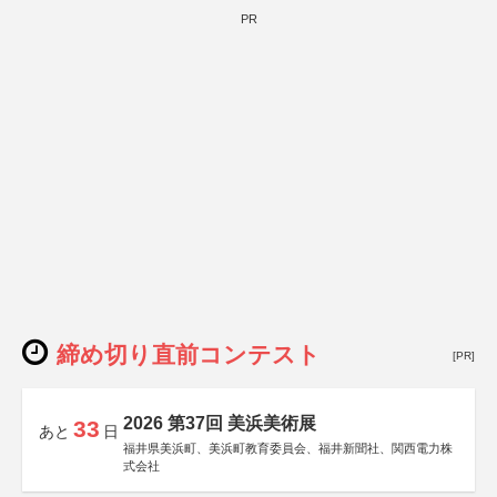
PR
締め切り直前コンテスト
[PR]
2026 第37回 美浜美術展
33
あと
日
福井県美浜町、美浜町教育委員会、福井新聞社、関西電力株
式会社