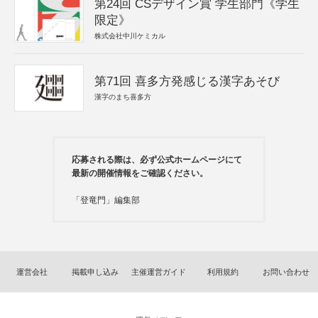
第24回 CSデザイン賞 学生部門《学生
限定》
株式会社中川ケミカル
第71回 喜多方発感じる漢字あそび
漢字のまち喜多方
応募される際は、必ず公式ホームページにて
最新の開催情報をご確認ください。
「登竜門」編集部
運営会社
掲載申し込み
主催運営ガイド
利用規約
お問い合わせ