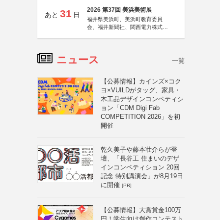
2026 第37回 美浜美術展
31
あと
日
福井県美浜町、美浜町教育委員
会、福井新聞社、関西電力株式会
社
ニュース
一覧
【公募情報】カインズ×コク
ヨ×VUILDがタッグ、家具・
木工品デザインコンペティシ
ョン「CDM Digi Fab
COMPETITION 2026」を初
開催
乾久美子や藤本壮介らが登
壇、「長谷工 住まいのデザ
インコンペティション 20回
記念 特別講演会」が8月19日
に開催
[PR]
【公募情報】大賞賞金100万
円！学生向け創作コンテスト