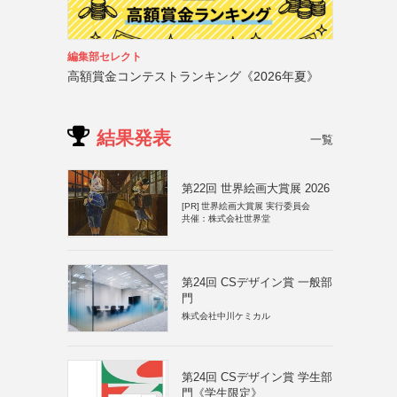
編集部セレクト
高額賞金コンテストランキング《2026年夏》
結果発表
一覧
第22回 世界絵画大賞展 2026
[PR]
世界絵画大賞展 実行委員会
共催：株式会社世界堂
第24回 CSデザイン賞 一般部
門
株式会社中川ケミカル
第24回 CSデザイン賞 学生部
門《学生限定》