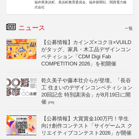
福井県美浜町、美浜町教育委員会、福井新聞社、関西電力株
式会社
ニュース
一覧
【公募情報】カインズ×コクヨ×VUILD
がタッグ、家具・木工品デザインコン
ペティション「CDM Digi Fab
COMPETITION 2026」を初開催
乾久美子や藤本壮介らが登壇、「長谷
工 住まいのデザインコンペティション
20回記念 特別講演会」が8月19日に開
催
[PR]
【公募情報】大賞賞金100万円！学生
向け創作コンテスト「サイゲームス ク
リエイティブコンテスト2026」が開催