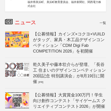
福井県美浜町、美浜町教育委員会、福井新聞社、関西電力株
式会社
ニュース
一覧
【公募情報】カインズ×コクヨ×VUILD
がタッグ、家具・木工品デザインコン
ペティション「CDM Digi Fab
COMPETITION 2026」を初開催
乾久美子や藤本壮介らが登壇、「長谷
工 住まいのデザインコンペティション
20回記念 特別講演会」が8月19日に開
催
[PR]
【公募情報】大賞賞金100万円！学生
向け創作コンテスト「サイゲームス ク
リエイティブコンテスト2026」が開催