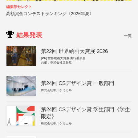
編集部セレクト
高額賞金コンテストランキング《2026年夏》
結果発表
一覧
第22回 世界絵画大賞展 2026
[PR]
世界絵画大賞展 実行委員会
共催：株式会社世界堂
第24回 CSデザイン賞 一般部門
株式会社中川ケミカル
第24回 CSデザイン賞 学生部門《学生
限定》
株式会社中川ケミカル