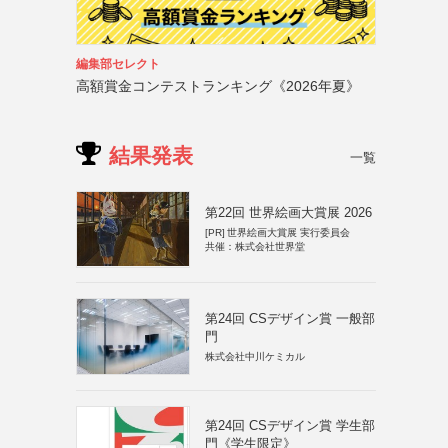
編集部セレクト
高額賞金コンテストランキング《2026年夏》
結果発表
一覧
第22回 世界絵画大賞展 2026
[PR]
世界絵画大賞展 実行委員会
共催：株式会社世界堂
第24回 CSデザイン賞 一般部
門
株式会社中川ケミカル
第24回 CSデザイン賞 学生部
門《学生限定》