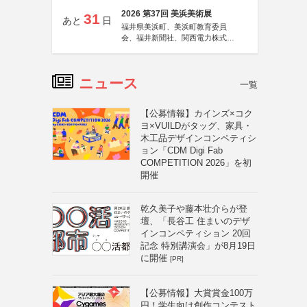
2026 第37回 美浜美術展
31
あと
日
福井県美浜町、美浜町教育委員
会、福井新聞社、関西電力株式会
社
ニュース
一覧
【公募情報】カインズ×コク
ヨ×VUILDがタッグ、家具・
木工品デザインコンペティシ
ョン「CDM Digi Fab
COMPETITION 2026」を初
開催
乾久美子や藤本壮介らが登
壇、「長谷工 住まいのデザ
インコンペティション 20回
記念 特別講演会」が8月19日
に開催
[PR]
【公募情報】大賞賞金100万
円！学生向け創作コンテスト