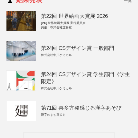
一覧
第22回 世界絵画大賞展 2026
[PR]
世界絵画大賞展 実行委員会
共催：株式会社世界堂
第24回 CSデザイン賞 一般部門
株式会社中川ケミカル
第24回 CSデザイン賞 学生部門《学生
限定》
株式会社中川ケミカル
第71回 喜多方発感じる漢字あそび
漢字のまち喜多方