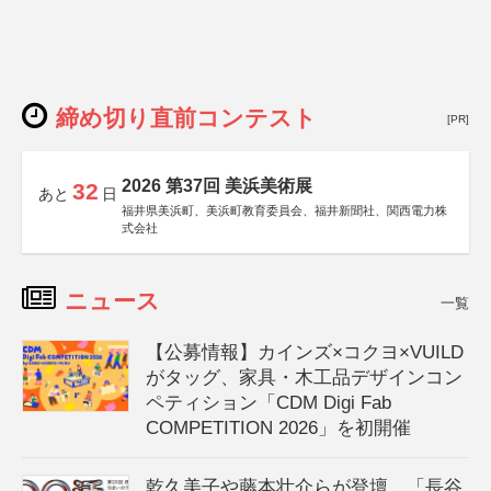
締め切り直前コンテスト
[PR]
2026 第37回 美浜美術展
32
あと
日
福井県美浜町、美浜町教育委員会、福井新聞社、関西電力株
式会社
ニュース
一覧
【公募情報】カインズ×コクヨ×VUILD
がタッグ、家具・木工品デザインコン
ペティション「CDM Digi Fab
COMPETITION 2026」を初開催
乾久美子や藤本壮介らが登壇、「長谷